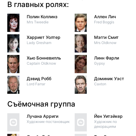
В главных ролях:
Полин Коллинз
Аллен Лич
Mrs Tweedie
Fred Boggis
Харриет Уолтер
Мэгги Смит
Lady Gresham
Mrs Oldknow
Хью Бонневилль
Линн Фарли
Captain Oldknow
Gypsy
Дэвид Робб
Доминик Уэст
Lord Farrar
Caxton
Съёмочная группа
Лучана Арриги
Йен Уитэйкер
Художник-постановщик
Художник по
декорациям