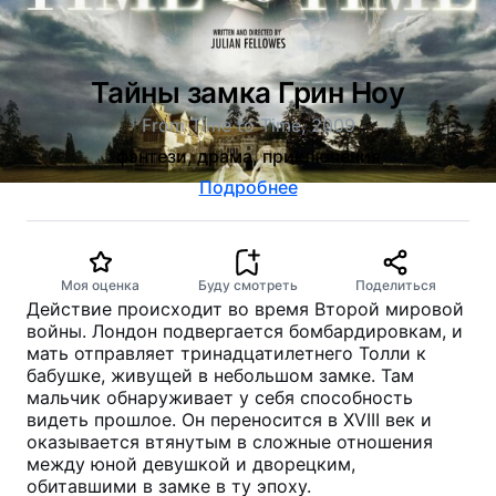
Тайны замка Грин Ноу
From Time to Time, 2009
фэнтези, драма, приключения
Подробнее
Моя оценка
Буду смотреть
Поделиться
Действие происходит во время Второй мировой
войны. Лондон подвергается бомбардировкам, и
мать отправляет тринадцатилетнего Толли к
бабушке, живущей в небольшом замке. Там
мальчик обнаруживает у себя способность
видеть прошлое. Он переносится в XVIII век и
оказывается втянутым в сложные отношения
между юной девушкой и дворецким,
обитавшими в замке в ту эпоху.