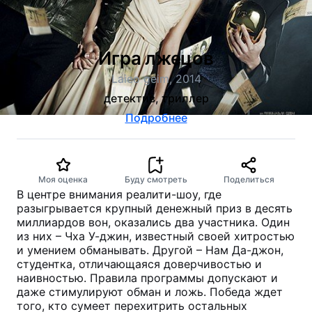
Игра лжецов
Laieo geim, 2014
детектив, триллер
Подробнее
Моя оценка
Буду смотреть
Поделиться
В центре внимания реалити-шоу, где
разыгрывается крупный денежный приз в десять
миллиардов вон, оказались два участника. Один
из них – Чха У-джин, известный своей хитростью
и умением обманывать. Другой – Нам Да-джон,
студентка, отличающаяся доверчивостью и
наивностью. Правила программы допускают и
даже стимулируют обман и ложь. Победа ждет
того, кто сумеет перехитрить остальных