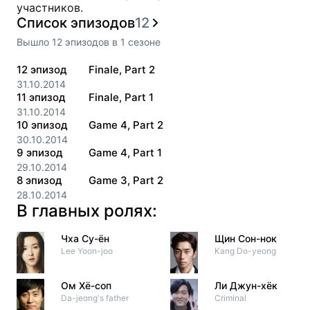
участников.
Список эпизодов
12
Вышло
12
эпизодов
в
1
сезоне
12
эпизод
Finale, Part 2
31.10.2014
11
эпизод
Finale, Part 1
31.10.2014
10
эпизод
Game 4, Part 2
30.10.2014
9
эпизод
Game 4, Part 1
29.10.2014
8
эпизод
Game 3, Part 2
28.10.2014
В главных ролях:
Чха Су-ён
Щин Сон-нок
Lee Yoon-joo
Kang Do-yeong
Ом Хё-соп
Ли Джун-хёк
Da-jeong's father
Criminal