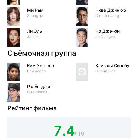
Ми Рам
Чхве Джин-хо
Seong-ja
Director Jang
Ли Эль
Чо Джэ-юн
Jamie
Jo Dal-goo
Съёмочная группа
Ким Хон-сон
Каитани Синобу
Режиссер
Сценарист
Рю Ён-джэ
Сценарист
Рейтинг фильма
7.4
/ 10