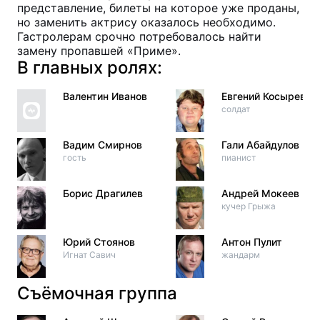
представление, билеты на которое уже проданы,
но заменить актрису оказалось необходимо.
Гастролерам срочно потребовалось найти
замену пропавшей «Приме».
В главных ролях:
Валентин Иванов
Евгений Косырев
солдат
Вадим Смирнов
Гали Абайдулов
гость
пианист
Борис Драгилев
Андрей Мокеев
кучер Грыжа
Юрий Стоянов
Антон Пулит
Игнат Савич
жандарм
Съёмочная группа