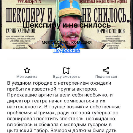
Шекспиру и не снилось
2007
мелодрама, комедия
Подробнее
Моя оценка
Буду смотреть
Поделиться
В уездном городке с нетерпением ожидали
прибытия известной труппы актеров.
Приехавшие артисты вели себя необычно, и
директор театра начал сомневаться в их
настоящности. В труппе возникли собственные
проблемы: «Прима», ради которой губернатор
планировал посетить спектакль, неожиданно
влюбилась и сбежала с молодым гусаром в
цыганский табор. Вечером должны были дать