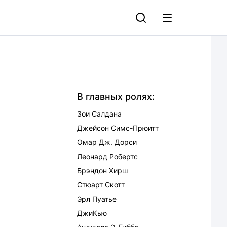
В главных ролях:
Зои Салдана
Джейсон Симс-Прюитт
Омар Дж. Дорси
Леонард Робертс
Брэндон Хирш
Стюарт Скотт
Эрл Пуатье
ДжиКью