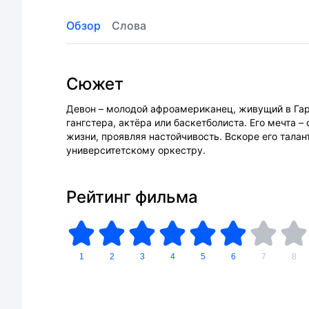
Обзор
Слова
Сюжет
Девон – молодой афроамериканец, живущий в Гарл
гангстера, актёра или баскетболиста. Его мечта 
жизни, проявляя настойчивость. Вскоре его талан
университетскому оркестру.
Рейтинг фильма
1
2
3
4
5
6
7
8