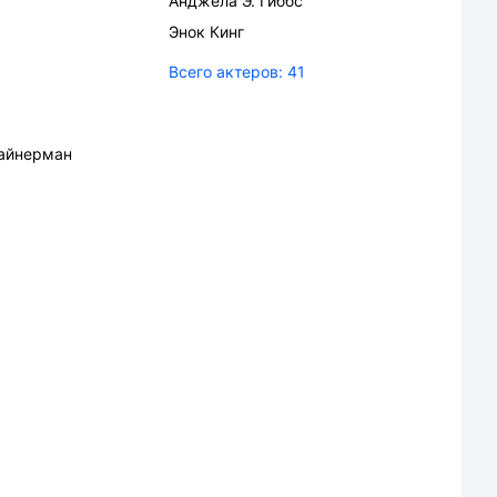
Анджела Э. Гиббс
Энок Кинг
Всего актеров:
41
айнерман