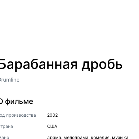
Барабанная дробь
Drumline
О фильме
од производства
2002
Страна
США
Жанр
драма
,
мелодрама
,
комедия
,
музыка