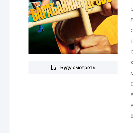
С
Буду смотреть
В
Р