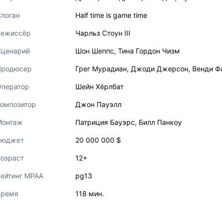
логан
Half time is game time
Режиссёр
Чарльз Стоун III
Сценарий
Шон Шеппс
,
Тина Гордон Чизм
Продюсер
Грег Мурадиан
,
Джоди Джерсон
,
Венди Ф
Оператор
Шейн Хёрлбат
Композитор
Джон Пауэлл
Монтаж
Патриция Бауэрс
,
Билл Панкоу
Бюджет
20 000 000 $
озраст
12+
ейтинг MPAA
pg13
Время
118 мин.