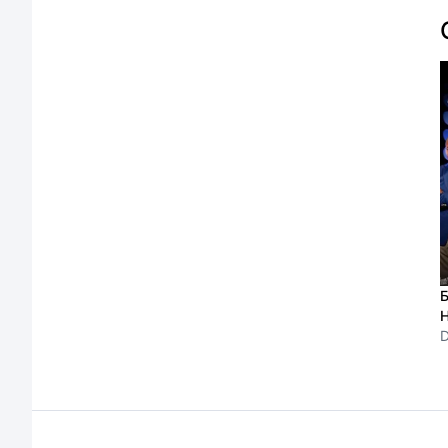
Б
Н
D