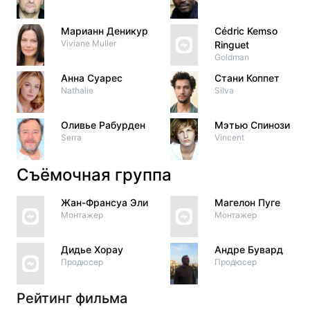
Марианн Деникур
Cédric Kemso
Viviane Muller
Ringuet
Goldman
Анна Суарес
Стани Коппет
Nathalie
Silva
Оливье Рабурден
Мэтью Спинози
Serra
Vincent
Съёмочная группа
Жан-Франсуа Эли
Магелон Пуге
Монтажер
Монтажер
Дидье Хорау
Андре Бувард
Продюсер
Продюсер
Рейтинг фильма