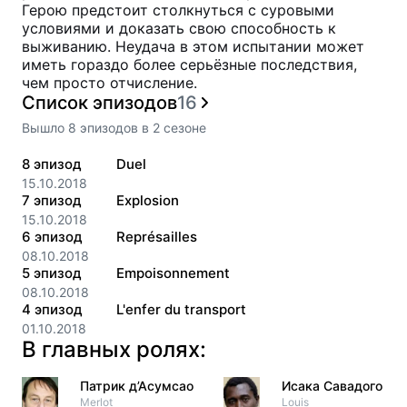
Герою предстоит столкнуться с суровыми
условиями и доказать свою способность к
выживанию. Неудача в этом испытании может
иметь гораздо более серьёзные последствия,
чем просто отчисление.
Список эпизодов
16
Вышло
8
эпизодов
в
2
сезоне
8
эпизод
Duel
15.10.2018
7
эпизод
Explosion
15.10.2018
6
эпизод
Représailles
08.10.2018
5
эпизод
Empoisonnement
08.10.2018
4
эпизод
L'enfer du transport
01.10.2018
В главных ролях:
Патрик д’Асумсао
Исака Савадого
Merlot
Louis