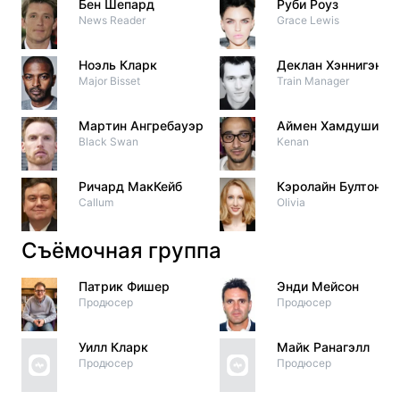
Бен Шепард
Руби Роуз
News Reader
Grace Lewis
Ноэль Кларк
Деклан Хэннигэн
Major Bisset
Train Manager
Мартин Ангребауэр
Аймен Хамдуши
Black Swan
Kenan
Ричард МакКейб
Кэролайн Бултон
Callum
Olivia
Съёмочная группа
Патрик Фишер
Энди Мейсон
Продюсер
Продюсер
Уилл Кларк
Майк Ранагэлл
Продюсер
Продюсер