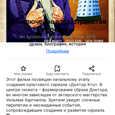
Приключение в пространстве
и времени
An Adventure in Space and Time, 2013
драма, биография, история
Подробнее
Моя оценка
Буду смотреть
Поделиться
Этот фильм посвящен начальному этапу
создания культового сериала «Доктор Кто». В
центре сюжета – формирование образа Доктора,
во многом зависящее от актерского мастерства
Уильяма Хартнелла. Зрители увидят сложные
перипетии и неожиданные события,
сопровождавшие создание и развитие сериала.