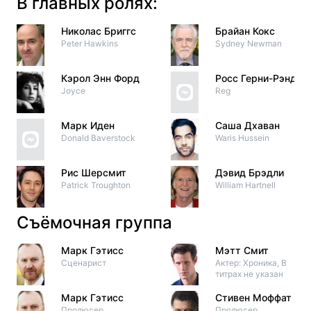
В главных ролях:
Николас Бриггс
Брайан Кокс
Peter Hawkins
Sydney Newman
Кэрол Энн Форд
Росс Герни-Рэндал
Joyce
Reg
Марк Иден
Саша Дхаван
Donald Baverstock
Waris Hussein
Рис Шерсмит
Дэвид Брэдли
Patrick Troughton
William Hartnell
Съёмочная группа
Марк Гэтисс
Мэтт Смит
Сценарист
Актер: Хроника, В
титрах не указан
Марк Гэтисс
Стивен Моффат
Продюсер
Продюсер