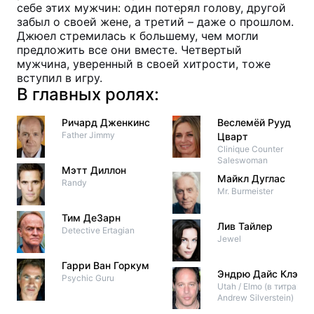
себе этих мужчин: один потерял голову, другой
забыл о своей жене, а третий – даже о прошлом.
Джюел стремилась к большему, чем могли
предложить все они вместе. Четвертый
мужчина, уверенный в своей хитрости, тоже
вступил в игру.
В главных ролях:
Ричард Дженкинс
Веслемёй Рууд
Father Jimmy
Цварт
Clinique Counter
Saleswoman
Мэтт Диллон
Майкл Дуглас
Randy
Mr. Burmeister
Тим ДеЗарн
Лив Тайлер
Detective Ertagian
Jewel
Гарри Ван Горкум
Эндрю Дайс Клэй
Psychic Guru
Utah / Elmo (в титрах:
Andrew Silverstein)