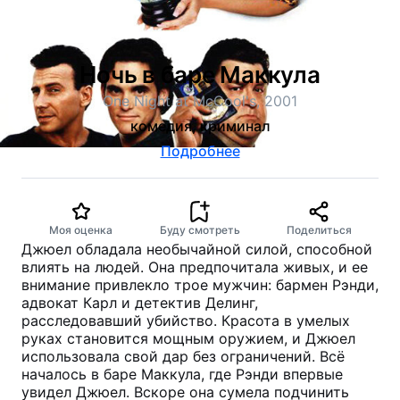
Ночь в баре Маккула
One Night at McCool's, 2001
комедия, криминал
Подробнее
Моя оценка
Буду смотреть
Поделиться
Джюел обладала необычайной силой, способной
влиять на людей. Она предпочитала живых, и ее
внимание привлекло трое мужчин: бармен Рэнди,
адвокат Карл и детектив Делинг,
расследовавший убийство. Красота в умелых
руках становится мощным оружием, и Джюел
использовала свой дар без ограничений. Всё
началось в баре Маккула, где Рэнди впервые
увидел Джюел. Вскоре она сумела подчинить