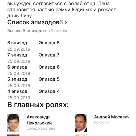
вынужден согласиться с волей отца. Лена
становится частью семьи Юдиных и рожает
дочь Лизу.
Список эпизодов
8
Вышло
8
эпизодов
в
1
сезоне
8
эпизод
Эпизод 8
25.09.2019
7
эпизод
Эпизод 7
25.09.2019
6
эпизод
Эпизод 6
25.09.2019
5
эпизод
Эпизод 5
25.09.2019
4
эпизод
Эпизод 4
25.09.2019
В главных ролях:
Александр
Андрей Москвичев
психолог
Никольский
сосед Хвостова