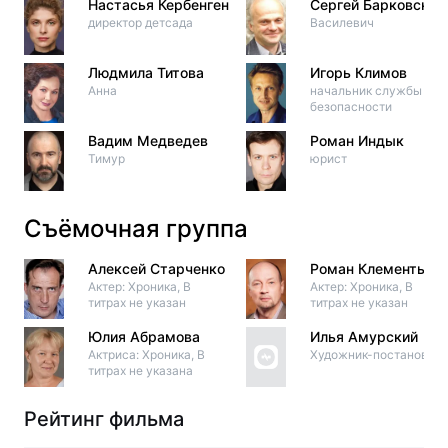
Настасья Кербенген
Сергей Барковский
директор детсада
Василевич
Людмила Титова
Игорь Климов
Анна
начальник службы
безопасности
Вадим Медведев
Роман Индык
Тимур
юрист
Съёмочная группа
Алексей Старченко
Роман Клементьев
Актер: Хроника, В
Актер: Хроника, В
титрах не указан
титрах не указан
Юлия Абрамова
Илья Амурский
Актриса: Хроника, В
Художник-постановщи
титрах не указана
Рейтинг фильма