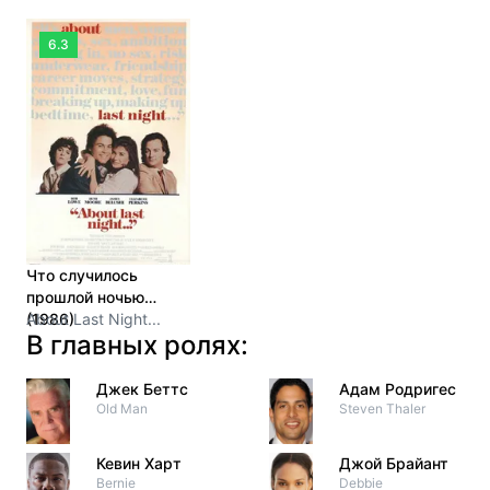
6.3
Что случилось
прошлой ночью
(1986)
About Last Night...
В главных ролях:
Джек Беттс
Адам Родригес
Old Man
Steven Thaler
Кевин Харт
Джой Брайант
Bernie
Debbie