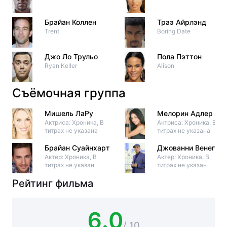
Брайан Коллен
Траэ Айрлэнд
Trent
Boring Date
Джо Ло Трульо
Пола Пэттон
Ryan Keller
Alison
Съёмочная группа
Мишель ЛаРу
Мелорин Адлер
Актриса: Хроника, В
Актриса: Хроника, В
титрах не указана
титрах не указана
Брайан Суайнхарт
Джованни Венегас
Актер: Хроника, В
Актер: Хроника, В
титрах не указан
титрах не указан
Рейтинг фильма
6.0
/ 10