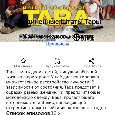
Соединенные Штаты Тары
United States of Tara, 2009
драма, мелодрама, комедия
Подробнее
Моя оценка
Буду смотреть
Поделиться
Тара – мать двоих детей, живущая обычной
жизнью в пригороде. У неё диагностировано
множественное расстройство личности. В
зависимости от состояния, Тара предстает в
образах разных женщин: Ти, предпочитающей
молодежную одежду, Бака, проявляющего
нетерпимость, и Эллис, воплощающей
стереотипы домохозяйки из пятидесятых годов.
Список эпизодов
36