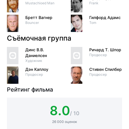
Mustachioed Man
Frank
Бретт Вагнер
Гилфорд Адамс
Bouncer
Tom
Съёмочная группа
Динс В.В.
Ричард Т. Шпор
Продюсер
Даниелсен
Художник
Дэн Каплоу
Стивен Спилберг
Продюсер
Продюсер
Рейтинг фильма
8.0
/ 10
26 000 оценок