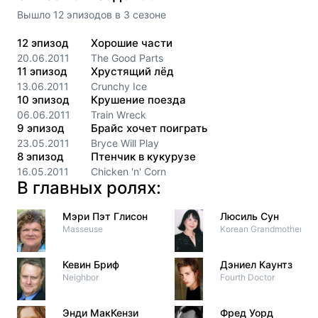
Вышло
12
эпизодов
в
3
сезоне
12
эпизод
Хорошие части
20.06.2011
The Good Parts
11
эпизод
Хрустящий лёд
13.06.2011
Crunchy Ice
10
эпизод
Крушение поезда
06.06.2011
Train Wreck
9
эпизод
Брайс хочет поиграть
23.05.2011
Bryce Will Play
8
эпизод
Птенчик в кукурузе
16.05.2011
Chicken 'n' Corn
В главных ролях:
Мэри Пэт Глисон
Люсиль Сун
Masseuse
Korean Grandmother
Кевин Бриф
Дэниел Каунтз
Neighbor
Fourth Doctor
Энди МакКензи
Фред Уорд