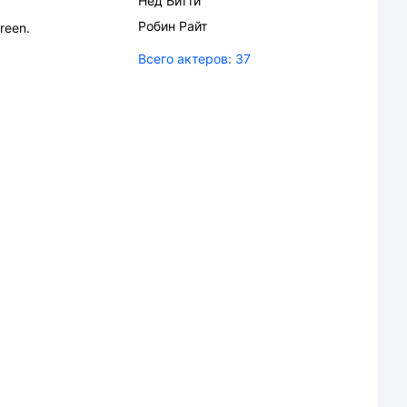
Нед Битти
Робин Райт
reen.
Всего актеров:
37