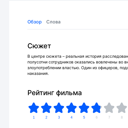
Обзор
Слова
Сюжет
В центре сюжета – реальная история расследова
полусотни сотрудников оказались вовлечены во в
злоупотреблении властью. Один из офицеров, под
наказания.
Рейтинг фильма
1
2
3
4
5
6
7
8