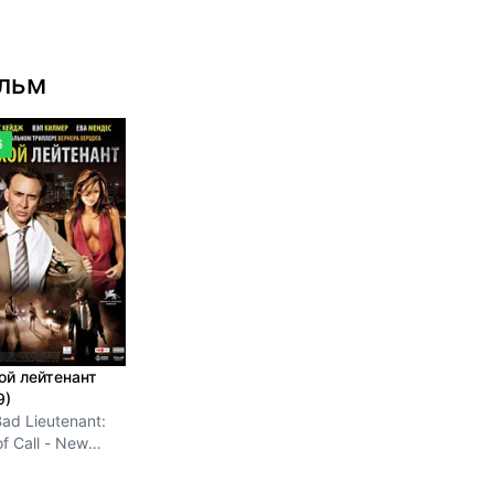
ильм
6
ой лейтенант
9)
ad Lieutenant:
of Call - New
ns