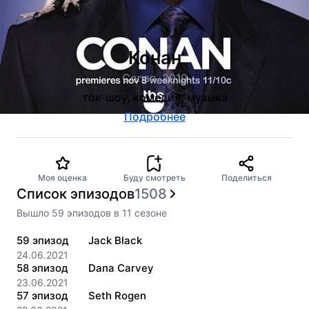
Конан
Conan, 2010
ток-шоу, комедия, музыка
Подробнее
Моя оценка
Буду смотреть
Поделиться
Список эпизодов
1508
Вышло
59
эпизодов
в
11
сезоне
59
эпизод
Jack Black
24.06.2021
58
эпизод
Dana Carvey
23.06.2021
57
эпизод
Seth Rogen