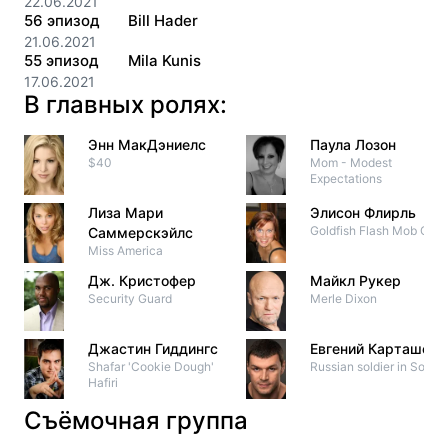
22.06.2021
56
эпизод
Bill Hader
21.06.2021
55
эпизод
Mila Kunis
17.06.2021
В главных ролях:
Энн МакДэниелс
Паула Лозон
$40
Mom - Modest
Expectations
Лиза Мари
Элисон Флирль
Goldfish Flash Mob Girl
Саммерскэйлс
Miss America
Дж. Кристофер
Майкл Рукер
Security Guard
Merle Dixon
Джастин Гиддингс
Евгений Карташов
Shafar 'Cookie Dough'
Russian soldier in Sochi
Hafiri
Съёмочная группа