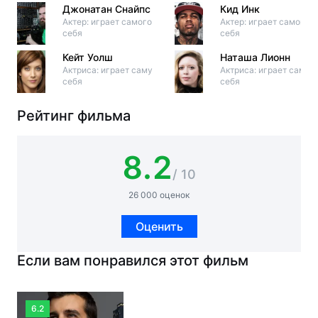
Джонатан Снайпс
Кид Инк
Актер: играет самого
Актер: играет самого
себя
себя
Кейт Уолш
Наташа Лионн
Актриса: играет саму
Актриса: играет саму
себя
себя
Рейтинг фильма
8.2
/ 10
26 000 оценок
Оценить
Если вам понравился этот фильм
6.2