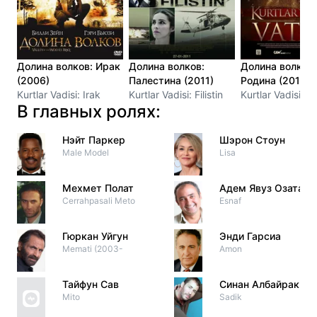
Долина волков: Ирак
Долина волков:
Долина волков:
(2006)
Палестина (2011)
Родина (2017)
Kurtlar Vadisi: Irak
Kurtlar Vadisi: Filistin
Kurtlar Vadisi: V
В главных ролях:
Нэйт Паркер
Шэрон Стоун
Male Model
Lisa
Мехмет Полат
Адем Явуз Озата
Cerrahpasali Meto
Esnaf
Гюркан Уйгун
Энди Гарсиа
Memati (2003-
Amon
Тайфун Сав
Синан Албайрак
Mito
Sadik