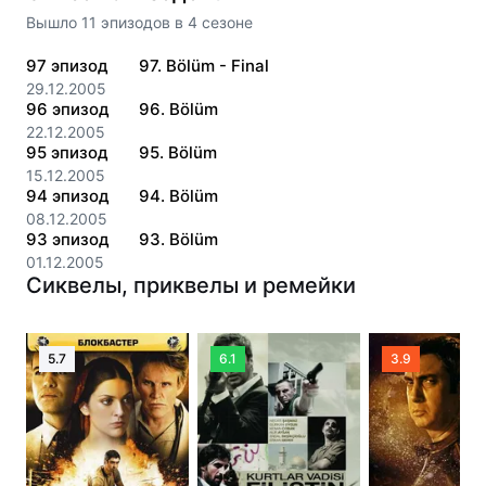
Вышло
11
эпизодов
в
4
сезоне
97
эпизод
97. Bölüm - Final
29.12.2005
96
эпизод
96. Bölüm
22.12.2005
95
эпизод
95. Bölüm
15.12.2005
94
эпизод
94. Bölüm
08.12.2005
93
эпизод
93. Bölüm
01.12.2005
Сиквелы, приквелы и ремейки
5.7
6.1
3.9