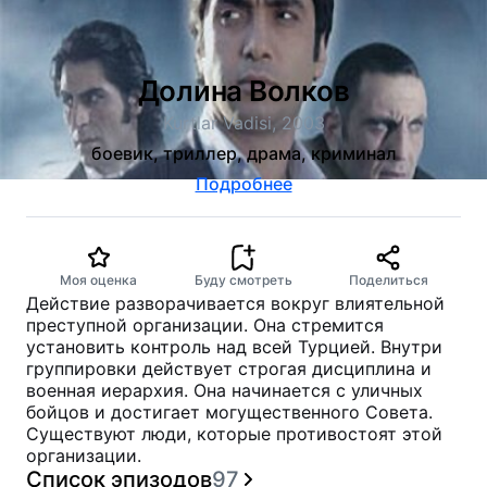
Долина Волков
Kurtlar Vadisi, 2003
боевик, триллер, драма, криминал
Подробнее
Моя оценка
Буду смотреть
Поделиться
Действие разворачивается вокруг влиятельной
преступной организации. Она стремится
установить контроль над всей Турцией. Внутри
группировки действует строгая дисциплина и
военная иерархия. Она начинается с уличных
бойцов и достигает могущественного Совета.
Существуют люди, которые противостоят этой
организации.
Список эпизодов
97