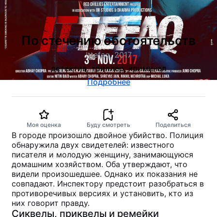
По стечению обстоятельств
Ittefaq, 2017
детектив, триллер, криминал
Подробнее
Моя оценка
Буду смотреть
Поделиться
В городе произошло двойное убийство. Полиция
обнаружила двух свидетелей: известного
писателя и молодую женщину, занимающуюся
домашним хозяйством. Оба утверждают, что
видели произошедшее. Однако их показания не
совпадают. Инспектору предстоит разобраться в
противоречивых версиях и установить, кто из
них говорит правду.
Сиквелы, приквелы и ремейки