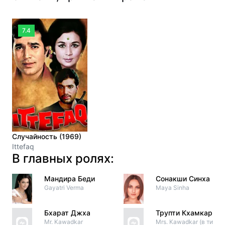
7.4
Случайность (1969)
Ittefaq
В главных ролях:
Мандира Беди
Сонакши Синха
Gayatri Verma
Maya Sinha
Бхарат Джха
Трупти Кхамкар
Mr. Kawadkar
Mrs. Kawadkar (в титрах