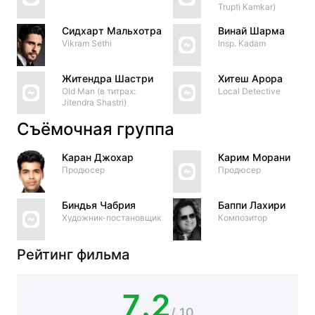
Trupti Kamkar)
Сидхарт Мальхотра
Винай Шарма
Vikram Sethi
Insp. Kadam
Житендра Шастри
Хитеш Арора
Old Man (в титрах:
Local Detective
Jitendra Shastri)
Съёмочная группа
Каран Джохар
Карим Морани
Продюсер
Продюсер
Биндья Чабрия
Баппи Лахири
Художник-постановщик
Композитор
Рейтинг фильма
7.2
/ 10