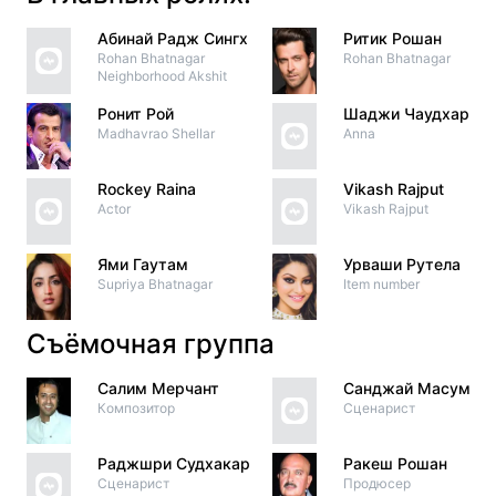
Абинай Радж Сингх
Ритик Рошан
Rohan Bhatnagar
Rohan Bhatnagar
Neighborhood Akshit
Ронит Рой
Шаджи Чаудхари
Madhavrao Shellar
Anna
Rockey Raina
Vikash Rajput
Actor
Vikash Rajput
Ями Гаутам
Урваши Рутела
Supriya Bhatnagar
Item number
Съёмочная группа
Салим Мерчант
Санджай Масум
Композитор
Сценарист
Раджшри Судхакар
Ракеш Рошан
Сценарист
Продюсер