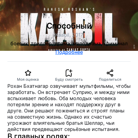
Способный
Kaabil, 2017
боевик, триллер, драма, мелодрама, криминал
Подробнее
Моя оценка
Буду смотреть
Поделиться
Рохан Бхатнагар озвучивает мультфильмы, чтобы
заработать. Он встречает Суприю, и между ними
вспыхивает любовь. Оба молодых человека
потеряли зрение и находят поддержку друг в
друге. Они решают пожениться и строят планы
на совместную жизнь. Однако их счастью
угрожают влиятельные братья Шеллар, чьи
действия предвещают серьёзные испытания.
В главных ролях: