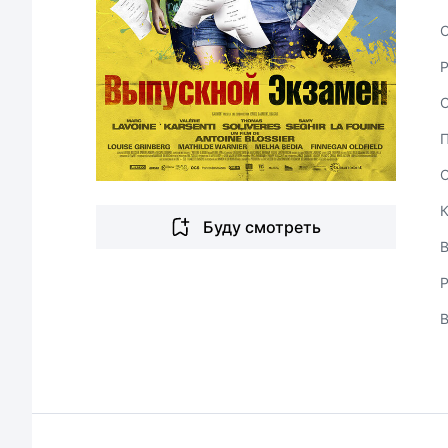
С
Буду смотреть
В
Р