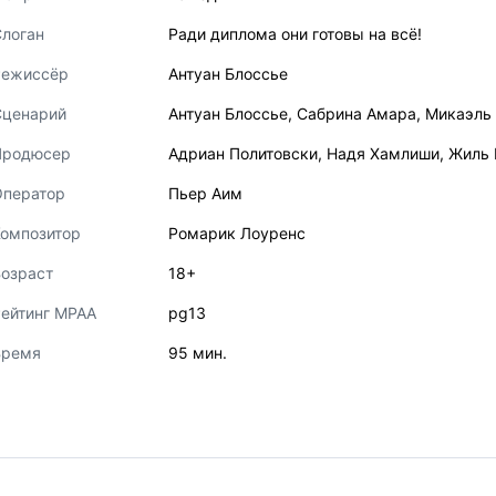
логан
Ради диплома они готовы на всё!
Режиссёр
Антуан Блоссье
Сценарий
Антуан Блоссье
,
Сабрина Амара
,
Микаэль 
Продюсер
Адриан Политовски
,
Надя Хамлиши
,
Жиль 
Оператор
Пьер Аим
Композитор
Ромарик Лоуренс
озраст
18+
ейтинг MPAA
pg13
Время
95 мин.