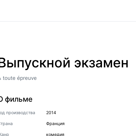
Выпускной экзамен
À toute épreuve
О фильме
од производства
2014
Страна
Франция
Жанр
комедия