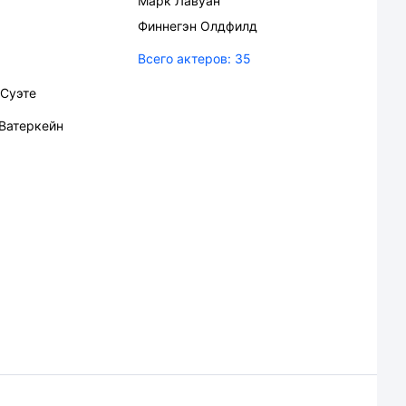
Марк Лавуан
Финнегэн Олдфилд
Всего актеров:
35
Суэте
Ватеркейн