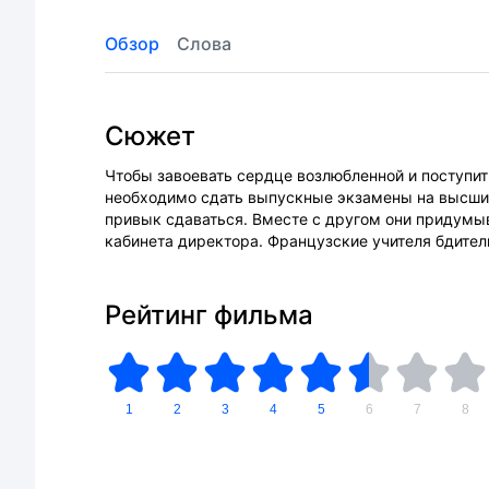
Обзор
Слова
Сюжет
Чтобы завоевать сердце возлюбленной и поступит
необходимо сдать выпускные экзамены на высший 
привык сдаваться. Вместе с другом они придумыв
кабинета директора. Французские учителя бдител
Рейтинг фильма
1
2
3
4
5
6
7
8