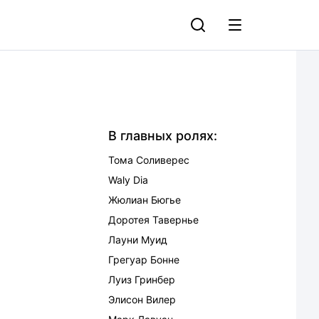
В главных ролях:
Тома Соливерес
Waly Dia
Жюлиан Бюгье
Доротея Тавернье
Лауни Муид
Грегуар Бонне
Луиз Гринбер
Элисон Вилер