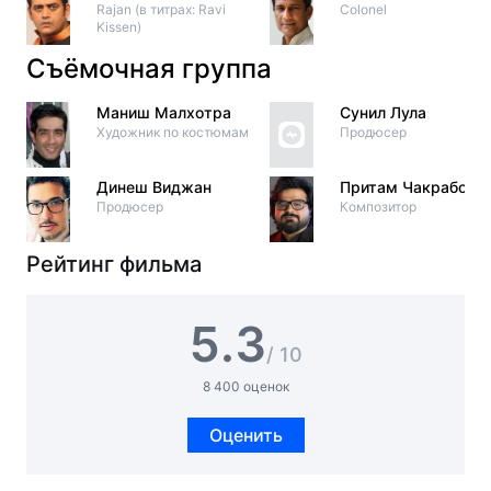
Rajan (в титрах: Ravi
Colonel
Kissen)
Съёмочная группа
Маниш Малхотра
Сунил Лула
Художник по костюмам
Продюсер
Динеш Виджан
Притам Чакраборт
Продюсер
Композитор
Рейтинг фильма
5.3
/ 10
8 400 оценок
Оценить