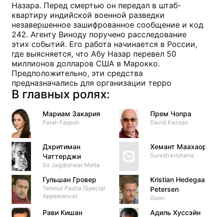
Назара. Перед смертью он передал в штаб-
квартиру индийской военной разведки
незавершенное зашифрованное сообщение и код
242. Агенту Виноду поручено расследование
этих событий. Его работа начинается в России,
где выясняется, что Абу Назар перевел 50
миллионов долларов США в Марокко.
Предположительно, эти средства
предназначались для организации терро
В главных ролях:
Мариам Закария
Прем Чопра
Farah Faqesh
David Kazaan
Дхритиман
Хемант Маахаор
Suresh krishana
Чаттерджи
Sir Jagdishwar Metla
Гульшан Гровер
Kristian Hedegaard-
Tehmur Pasha (Special
Petersen
Appearance)
Goon
Рави Кишан
Адиль Хуссэйн