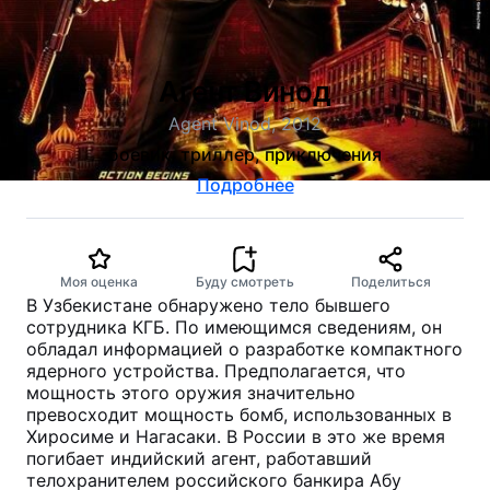
Агент Винод
Agent Vinod, 2012
боевик, триллер, приключения
Подробнее
Моя оценка
Буду смотреть
Поделиться
В Узбекистане обнаружено тело бывшего
сотрудника КГБ. По имеющимся сведениям, он
обладал информацией о разработке компактного
ядерного устройства. Предполагается, что
мощность этого оружия значительно
превосходит мощность бомб, использованных в
Хиросиме и Нагасаки. В России в это же время
погибает индийский агент, работавший
телохранителем российского банкира Абу