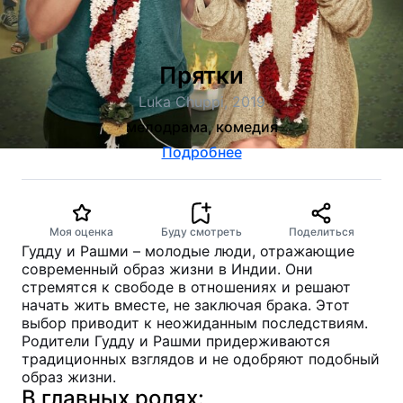
Прятки
Luka Chuppi, 2019
мелодрама, комедия
Подробнее
Моя оценка
Буду смотреть
Поделиться
Гудду и Рашми – молодые люди, отражающие
современный образ жизни в Индии. Они
стремятся к свободе в отношениях и решают
начать жить вместе, не заключая брака. Этот
выбор приводит к неожиданным последствиям.
Родители Гудду и Рашми придерживаются
традиционных взглядов и не одобряют подобный
образ жизни.
В главных ролях: