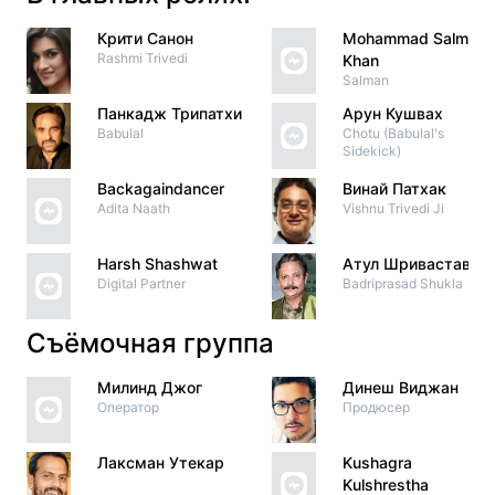
Крити Санон
Mohammad Salman
Rashmi Trivedi
Khan
Salman
Панкадж Трипатхи
Арун Кушвах
Babulal
Chotu (Babulal's
Sidekick)
Backagaindancer
Винай Патхак
Adita Naath
Vishnu Trivedi Ji
Harsh Shashwat
Атул Шривастава
Digital Partner
Badriprasad Shukla
Съёмочная группа
Милинд Джог
Динеш Виджан
Оператор
Продюсер
Лаксман Утекар
Kushagra
Kulshrestha