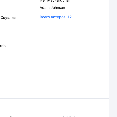
Neil MacFarquhar
Adam Johnson
Всего актеров:
12
 Скуэлиа
rds