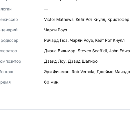
логан
—
Режиссёр
Victor Mathews
,
Кейт Рот Кнулл
,
Кристофер
Сценарий
Чарли Роуз
Продюсер
Ричард Гюэ
,
Чарли Роуз
,
Кейт Рот Кнулл
Оператор
Диана Вильмар
,
Steven Scaffidi
,
John Edwa
Композитор
Дэвид Лоу
,
Дэвид Шапиро
Монтаж
Эри Фишман
,
Rob Vernola
,
Джеймс Мачадо
Время
60 мин.