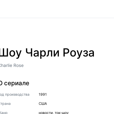
Шоу Чарли Роуза
Charlie Rose
О сериале
од производства
1991
Страна
США
Жанр
новости
,
ток-шоу