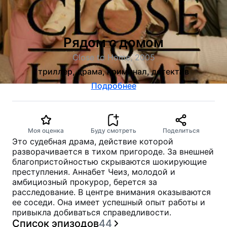
Рядом с домом
Close to Home, 2005
триллер, драма, криминал, детектив
Подробнее
Моя оценка
Буду смотреть
Поделиться
Это судебная драма, действие которой
разворачивается в тихом пригороде. За внешней
благопристойностью скрываются шокирующие
преступления. Аннабет Чеиз, молодой и
амбициозный прокурор, берется за
расследование. В центре внимания оказываются
ее соседи. Она имеет успешный опыт работы и
привыкла добиваться справедливости.
Список эпизодов
44