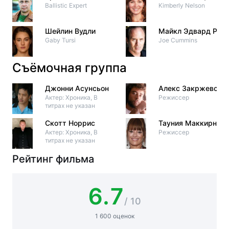
Ballistic Expert
Kimberly Nelson
Шейлин Вудли
Майкл Эдвард Роуз
Gaby Tursi
Joe Cummins
Съёмочная группа
Джонни Асунсьон
Алекс Закржевски
Актер: Хроника, В
Режиссер
титрах не указан
Скотт Норрис
Тауния Маккирнан
Актер: Хроника, В
Режиссер
титрах не указан
Рейтинг фильма
6.7
/ 10
1 600 оценок