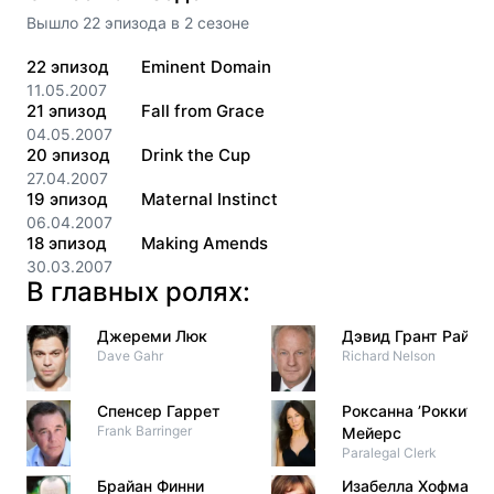
Вышло
22
эпизода
в
2
сезоне
22
эпизод
Eminent Domain
11.05.2007
21
эпизод
Fall from Grace
04.05.2007
20
эпизод
Drink the Cup
27.04.2007
19
эпизод
Maternal Instinct
06.04.2007
18
эпизод
Making Amends
30.03.2007
В главных ролях:
Джереми Люк
Дэвид Грант Райт
Dave Gahr
Richard Nelson
Спенсер Гаррет
Роксанна ’Рокки’
Frank Barringer
Мейерс
Paralegal Clerk
Брайан Финни
Изабелла Хофманн