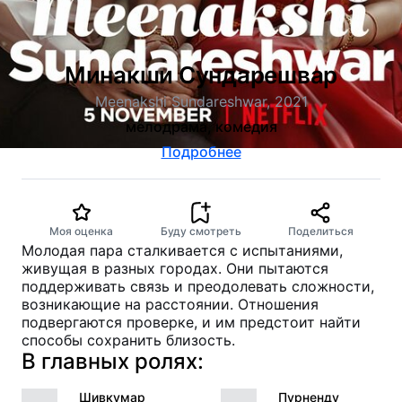
Минакши Сундарешвар
Meenakshi Sundareshwar, 2021
мелодрама, комедия
Подробнее
Моя оценка
Буду смотреть
Поделиться
Молодая пара сталкивается с испытаниями,
живущая в разных городах. Они пытаются
поддерживать связь и преодолевать сложности,
возникающие на расстоянии. Отношения
подвергаются проверке, и им предстоит найти
способы сохранить близость.
В главных ролях:
Шивкумар
Пурненду