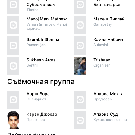
Субраманиам
Бхаттачарья
Thatha
Manoj Mani Mathew
Махеш Пиллай
Vaman (в титрах: Manoj
Ganapathy
Mathew)
Saurabh Sharma
Комал Чабрия
Ramanujan
Suhasini
Sukhesh Arora
Trishaan
Senthil
Organiser
Съёмочная группа
Аарш Вора
Апурва Мехта
Сценарист
Продюсер
Каран Джохар
Апарна Суд
Продюсер
Художник-постановщи