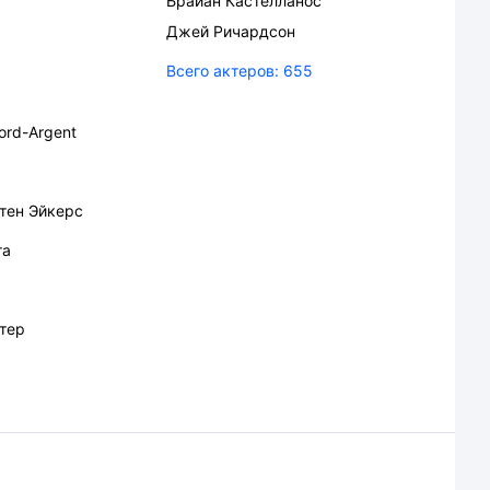
Брайан Кастелланос
Джей Ричардсон
Всего актеров:
655
ford-Argent
тен Эйкерс
та
тер