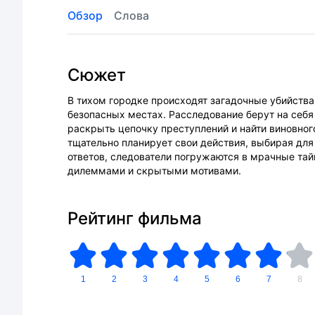
Обзор
Слова
Сюжет
В тихом городке происходят загадочные убийства
безопасных местах. Расследование берут на себ
раскрыть цепочку преступлений и найти виновного
тщательно планирует свои действия, выбирая для
ответов, следователи погружаются в мрачные та
дилеммами и скрытыми мотивами.
Рейтинг фильма
1
2
3
4
5
6
7
8