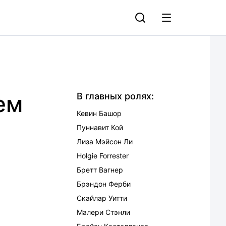
ем
В главных ролях:
Кевин Башор
Пуннавит Кой
Лиза Мэйсон Ли
Holgie Forrester
Бретт Вагнер
Брэндон Ферби
Скайлар Уитти
Малери Стэнли