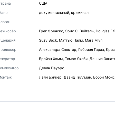
Страна
США
Жанр
документальный
,
криминал
логан
—
Режиссёр
Грег Френсис
,
Эрик С. Вейгель
,
Douglas El
Сценарий
Suzy Beck
,
Мэттью Палм
,
Mara Mlyn
Продюсер
Александра Спектор
,
Гэбриел Гарза
,
Крис
Оператор
Брайан Хэмм
,
Томас Якоби
,
Деннис Занат
Композитор
Девин Пауэрс
Монтаж
Лэйн Бэйкер
,
Дэвид Тиллман
,
Бобби Мюнс