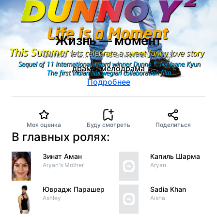
Жизнь — момент
Dunno Y 2... Life Is a Moment, 2015
драма, мелодрама
Подробнее
Моя оценка
Буду смотреть
Поделиться
В главных ролях:
Зинат Аман
Капиль Шарма
Aryan's Mother
Aryan
Юврадж Парашер
Sadia Khan
Ashley
Aisha