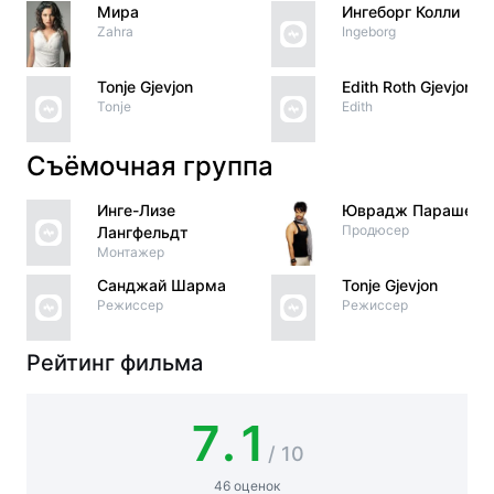
Мира
Ингеборг Колли
Zahra
Ingeborg
Tonje Gjevjon
Edith Roth Gjevjon
Tonje
Edith
Съёмочная группа
Инге-Лизе
Юврадж Парашер
Продюсер
Лангфельдт
Монтажер
Санджай Шарма
Tonje Gjevjon
Режиссер
Режиссер
Рейтинг фильма
7.1
/ 10
46 оценок