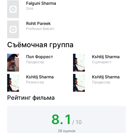
Falguni Sharma
Simi
Rohit Pareek
Professor Bakshi
Съёмочная группа
Пол Форрест
Kshitij Sharma
Продюсер
Сценарист
Kshitij Sharma
Kshitij Sharma
Режиссер
Продюсер
Рейтинг фильма
8.1
/ 10
28 оценок