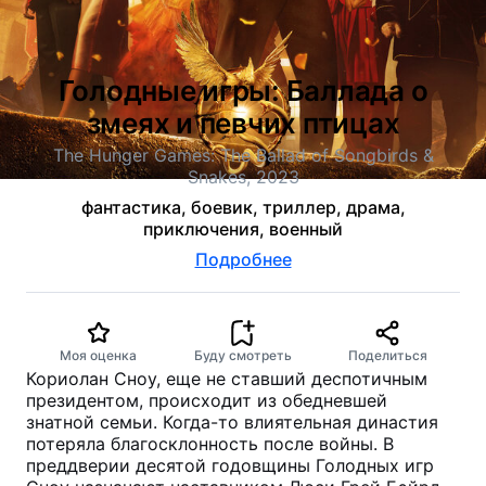
Голодные игры: Баллада о
змеях и певчих птицах
The Hunger Games: The Ballad of Songbirds &
Snakes, 2023
фантастика, боевик, триллер, драма,
приключения, военный
Подробнее
Моя оценка
Буду смотреть
Поделиться
Кориолан Сноу, еще не ставший деспотичным
президентом, происходит из обедневшей
знатной семьи. Когда-то влиятельная династия
потеряла благосклонность после войны. В
преддверии десятой годовщины Голодных игр