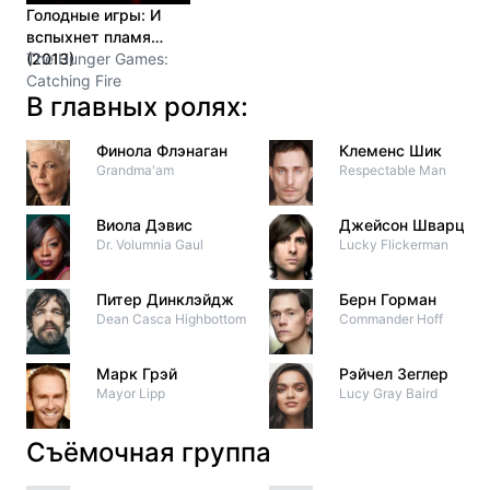
Голодные игры: И
вспыхнет пламя
(2013)
The Hunger Games:
Catching Fire
В главных ролях:
Финола Флэнаган
Клеменс Шик
Grandma'am
Respectable Man
Виола Дэвис
Джейсон Шварцма
Dr. Volumnia Gaul
Lucky Flickerman
Питер Динклэйдж
Берн Горман
Dean Casca Highbottom
Commander Hoff
Марк Грэй
Рэйчел Зеглер
Mayor Lipp
Lucy Gray Baird
Съёмочная группа