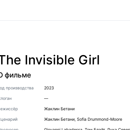
The Invisible Girl
О фильме
од производства
2023
логан
—
Режиссёр
Жаклин Бетани
Сценарий
Жаклин Бетани
,
Sofia Drummond-Moore
Продюсер
Giovanni Labadessa
,
Том Блайт
,
Лука Севе