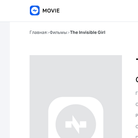
Главная
>
Фильмы
>
The Invisible Girl
Г
С