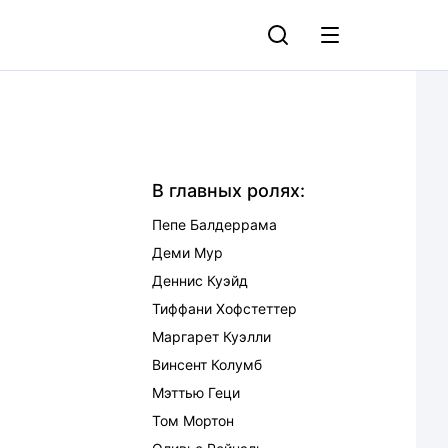
В главных ролях:
Пепе Балдеррама
Деми Мур
Деннис Куэйд
Тиффани Хофстеттер
Маргарет Куэлли
Винсент Колумб
Мэттью Геци
Том Мортон