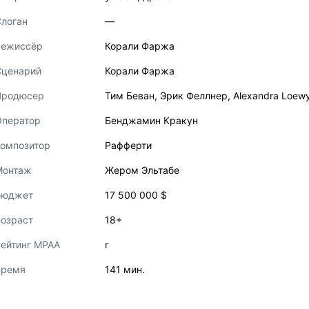
логан
—
Режиссёр
Корали Фаржа
Сценарий
Корали Фаржа
Продюсер
Тим Беван
,
Эрик Феллнер
,
Alexandra Loew
Оператор
Бенджамин Кракун
Композитор
Рафферти
Монтаж
Жером Эльтабе
Бюджет
17 500 000 $
озраст
18+
ейтинг MPAA
r
Время
141 мин.