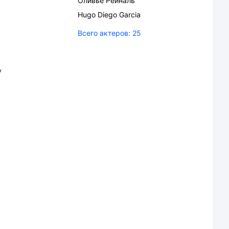
Оливье Рейналь
Hugo Diego Garcia
Всего актеров:
25
y