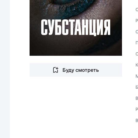
С
Буду смотреть
В
Р