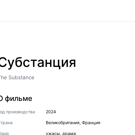
Субстанция
The Substance
О фильме
од производства
2024
Страна
Великобритания
,
Франция
Жанр
ужасы
,
драма