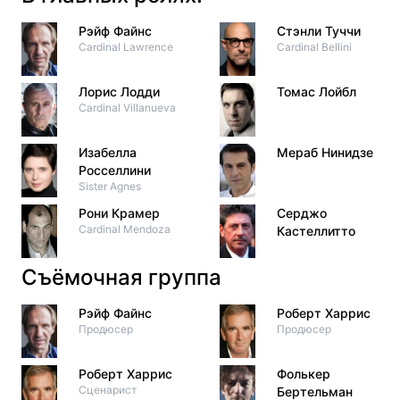
Рэйф Файнс
Стэнли Туччи
Cardinal Lawrence
Cardinal Bellini
Лорис Лодди
Томас Лойбл
Cardinal Villanueva
Изабелла
Мераб Нинидзе
Росселлини
Sister Agnes
Рони Крамер
Серджо
Cardinal Mendoza
Кастеллитто
Съёмочная группа
Рэйф Файнс
Роберт Харрис
Продюсер
Продюсер
Роберт Харрис
Фолькер
Сценарист
Бертельман