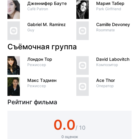
Дженнифер Бауте
Мария Табер
Café Patron
Park Girlfriend
Gabriel M. Ramirez
Camille Devoney
Guy
Roommate
Съёмочная группа
Лондон Тор
David Labovitch
Режиссер
Композитор
Макс Тэдмен
Ace Thor
Режиссер
Оператор
Рейтинг фильма
0.0
/ 10
0 оценок