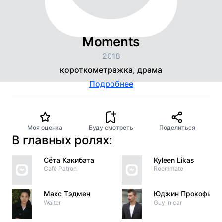
Moments
2018
короткометражка, драма
Подробнее
Моя оценка
Буду смотреть
Поделиться
В главных ролях:
Сёта Какибата
Kyleen Likas
Café Patron
Roommate
Макс Тэдмен
Юджин Прокофьев
Waiter
Guy in car