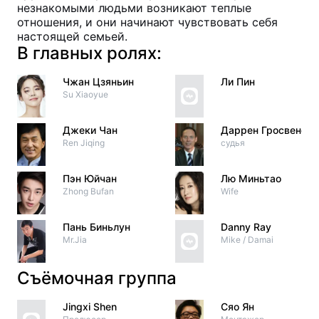
незнакомыми людьми возникают теплые
отношения, и они начинают чувствовать себя
настоящей семьей.
В главных ролях:
Чжан Цзяньин
Ли Пин
Su Xiaoyue
Джеки Чан
Даррен Гросвенор
Ren Jiqing
судья
Пэн Юйчан
Лю Миньтао
Zhong Bufan
Wife
Пань Биньлун
Danny Ray
Mr.Jia
Mike / Damai
Съёмочная группа
Jingxi Shen
Сяо Ян