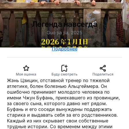
Легенда навсегда
Guo jia jia, 2025
драма
Подробнее
Моя оценка
Буду смотреть
Поделиться
Жэнь Цзицин, отставной тренер по тяжелой
атлетике, болен болезнью Альцгеймера. Он
ошибочно принимает молодого человека по
имени Чжун Буфань, приехавшего из провинции,
за своего сына, которого давно нет рядом.
Буфань и его соседи вынуждены поддержать
старика и выдавать себя за его родственников.
Каждый из них скрывает свои собственные
трудные истории. Со временем между этими