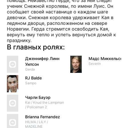
помощь. Неизвестно Герде, что за ней следит
ученик Снежной королевы, по имени Луис. Он
сообщает своей наставнице о каждом шаге
девочки. Снежная королева удерживает Кая в
ледяном дворце, расположенном на севере
Норвегии. Герда стремится освободить Кая,
вернуть ему тепло и успеть вернуться домой к
празднику.
В главных ролях:
Дженнифер Линн
Мадс Миккельсен
Severin
Уилсон
Gerda
RJ Balde
Sampo
Чарли Бауэр
Kai / Knud the Lampman
/ Policeman 2
Brianna Fernandez
HILMA / LILY /
MADELINE