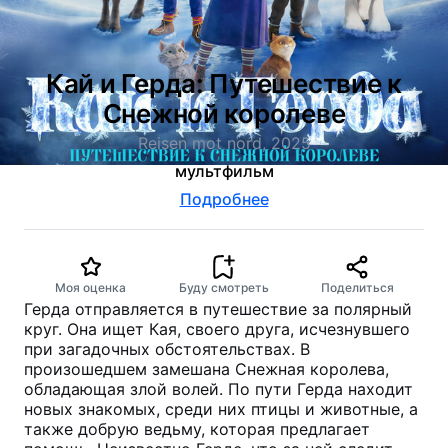
Кай и Герда: Путешествие к
Снежной королеве
Reisen mot nord, 2025
мультфильм
Подробнее
Моя оценка
Буду смотреть
Поделиться
Герда отправляется в путешествие за полярный
круг. Она ищет Кая, своего друга, исчезнувшего
при загадочных обстоятельствах. В
произошедшем замешана Снежная королева,
обладающая злой волей. По пути Герда находит
новых знакомых, среди них птицы и животные, а
также добрую ведьму, которая предлагает