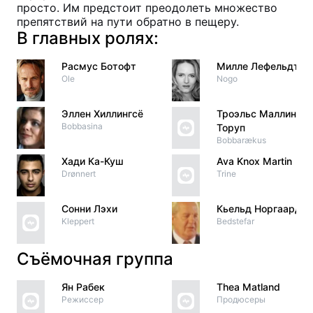
просто. Им предстоит преодолеть множество
препятствий на пути обратно в пещеру.
В главных ролях:
Расмус Ботофт
Милле Лефельдт
Ole
Nogo
Эллен Хиллингсё
Троэльс Маллинг
Bobbasina
Торуп
Bobbarækus
Хади Ка-Куш
Ava Knox Martin
Drønnert
Trine
Сонни Лэхи
Кьельд Норгаард
Kleppert
Bedstefar
Съёмочная группа
Ян Рабек
Thea Matland
Режиссер
Продюсеры