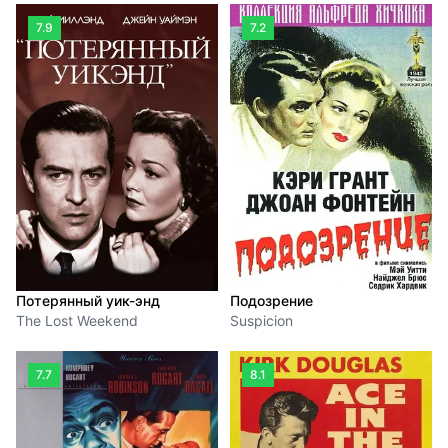
7.9
7.2
Потерянный уик-энд
Подозрение
The Lost Weekend
Suspicion
7.7
8.1