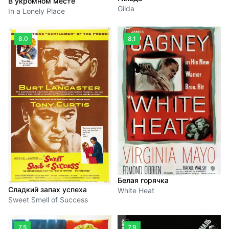
В укромном месте
Gilda
In a Lonely Place
8.0
8.1
Белая горячка
Сладкий запах успеха
White Heat
Sweet Smell of Success
7.5
7.9