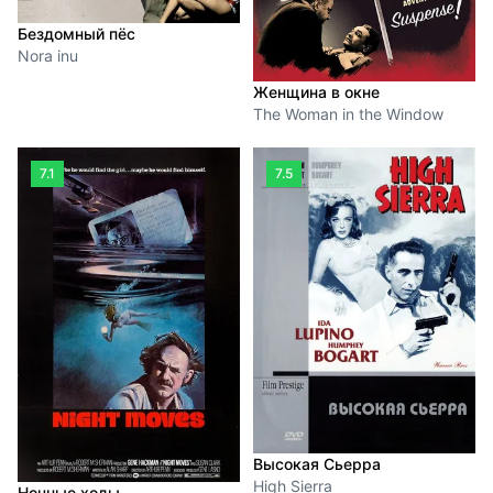
Бездомный пёс
Nora inu
Женщина в окне
The Woman in the Window
7.1
7.5
Высокая Сьерра
High Sierra
Ночные ходы