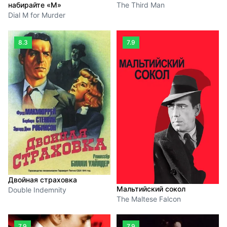
набирайте «М»
The Third Man
Dial M for Murder
8.3
7.9
Двойная страховка
Мальтийский сокол
Double Indemnity
The Maltese Falcon
7.9
7.9