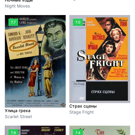
Night Moves
7.7
7.0
Страх сцены
Улица греха
Stage Fright
Scarlet Street
7.9
7.4