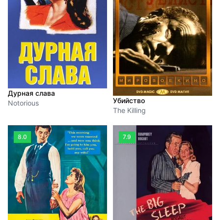
Дурная слава
Убийство
Notorious
The Killing
8.0
7.9