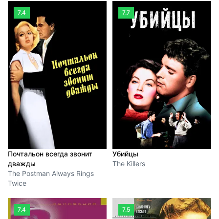
7.4
7.7
Почтальон всегда звонит
Убийцы
дважды
The Killers
The Postman Always Rings
Twice
7.4
7.5