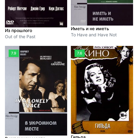
Иметь и не иметь
Из прошлого
To Have and Have Not
Out of the Past
7.9
7.6
Гильда