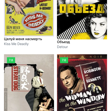
Целуй меня насмерть
Объезд
Kiss Me Deadly
Detour
7.8
7.6