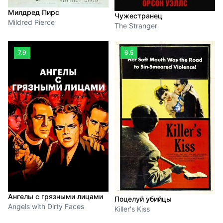
Милдред Пирс
Чужестранец
Mildred Pierce
The Stranger
7.9
6.5
Ангелы с грязными лицами
Поцелуй убийцы
Angels with Dirty Faces
Killer's Kiss