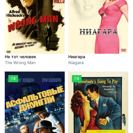
Ниагара
Не тот человек
Niagara
The Wrong Man
7.8
7.9