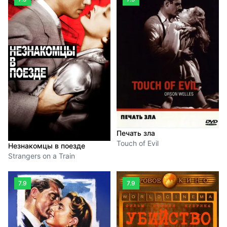
Печать зла
Touch of Evil
Незнакомцы в поезде
Strangers on a Train
7.9
7.9