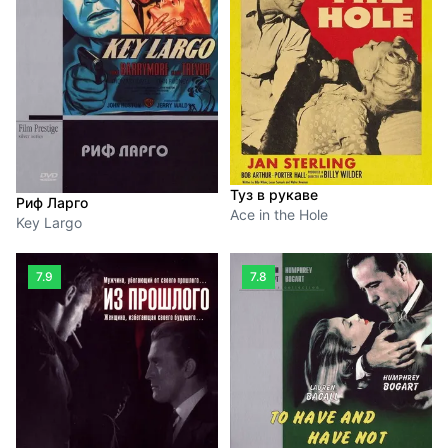
Туз в рукаве
Риф Ларго
Ace in the Hole
Key Largo
7.9
7.8