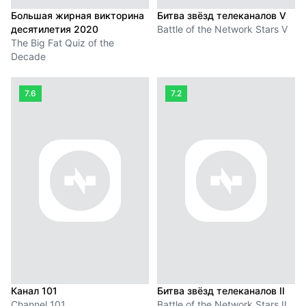
Большая жирная викторина
Битва звёзд телеканалов V
десятилетия 2020
Battle of the Network Stars V
The Big Fat Quiz of the
Decade
7.6
7.2
Канал 101
Битва звёзд телеканалов II
Channel 101
Battle of the Network Stars II