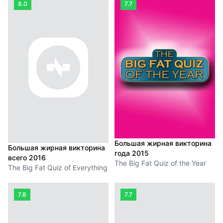
8.0
7.7
Большая жирная викторина
Большая жирная викторина
года 2015
всего 2016
The Big Fat Quiz of the Year
The Big Fat Quiz of Everything
7.8
7.7