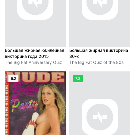
Большая жирная юбилейная
Большая жирная викторина
викторина года 2015
80-х
The Big Fat Anniversary Quiz
The Big Fat Quiz of the 80s
5.2
7.8