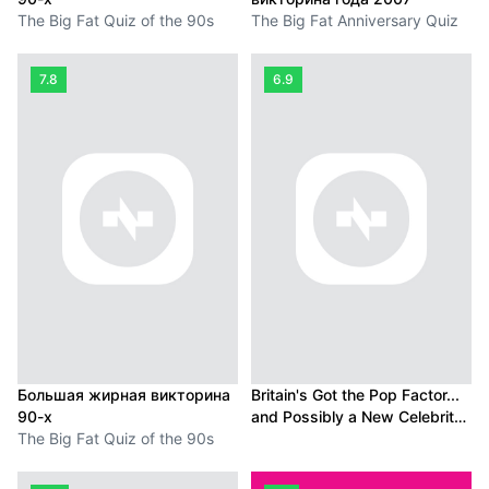
The Big Fat Quiz of the 90s
The Big Fat Anniversary Quiz
7.8
6.9
Большая жирная викторина
Britain's Got the Pop Factor...
90-х
and Possibly a New Celebrity
The Big Fat Quiz of the 90s
Jesus Christ Soapstar
Superstar Strictly on Ice