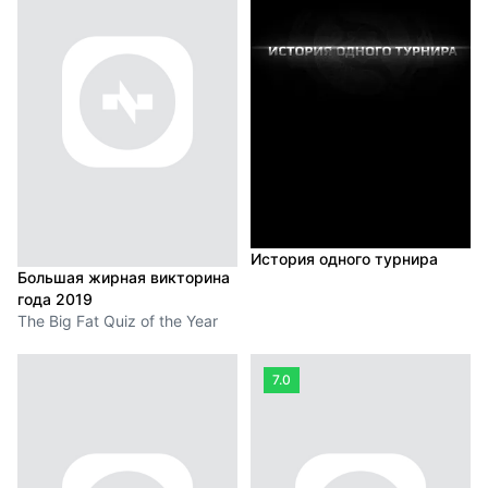
История одного турнира
Большая жирная викторина
года 2019
The Big Fat Quiz of the Year
7.0