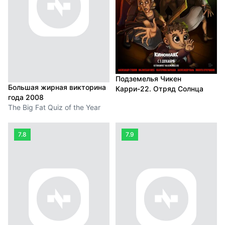
Подземелья Чикен
Большая жирная викторина
Карри-22. Отряд Солнца
года 2008
The Big Fat Quiz of the Year
7.8
7.9