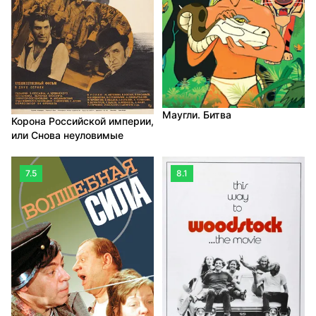
Маугли. Битва
Корона Российской империи,
или Снова неуловимые
7.5
8.1