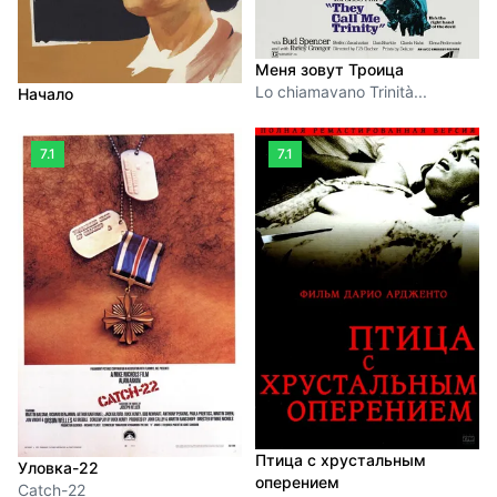
Меня зовут Троица
Lo chiamavano Trinità...
Начало
7.1
7.1
Птица с хрустальным
Уловка-22
оперением
Catch-22