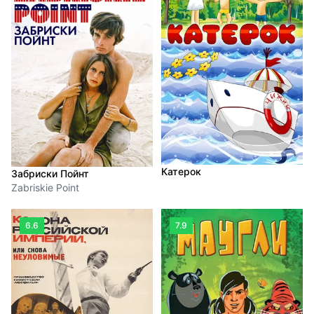
Катерок
Забриски Пойнт
Zabriskie Point
6.6
7.9