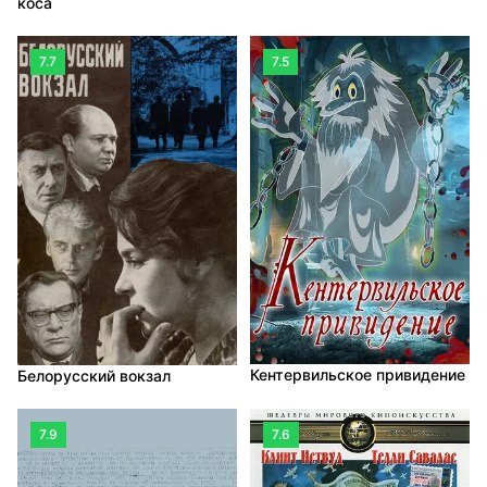
коса
7.7
7.5
Кентервильское привидение
Белорусский вокзал
7.9
7.6