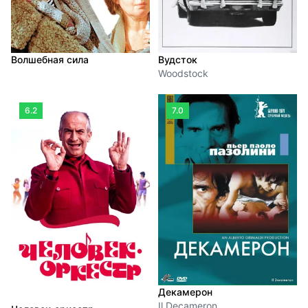
Волшебная сила
Вудсток
Woodstock
6.2
7.0
Декамерон
Il Decameron