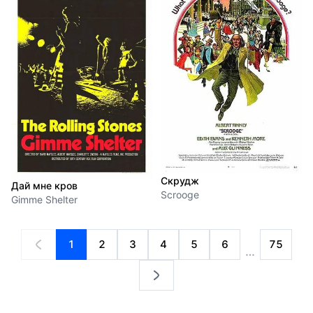
Скрудж
Дай мне кров
Scrooge
Gimme Shelter
1
2
3
4
5
6
75
…