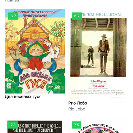
6.7
6.7
Два веселых гуся
Рио Лобо
Rio Lobo
7.8
7.5