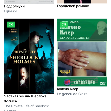
Городской романс
Подсолнухи
I girasoli
7.0
7.5
Колено Клер
Le genou de Claire
Частная жизнь Шерлока
Холмса
The Private Life of Sherlock
Holmes