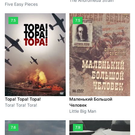
The Andromeda Strain
Five Easy Pieces
7.5
7.5
Тора! Тора! Тора!
Маленький Большой
Tora! Tora! Tora!
Человек
Little Big Man
7.6
7.9