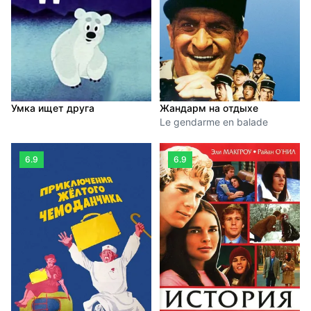
Умка ищет друга
Жандарм на отдыхе
Le gendarme en balade
6.9
6.9