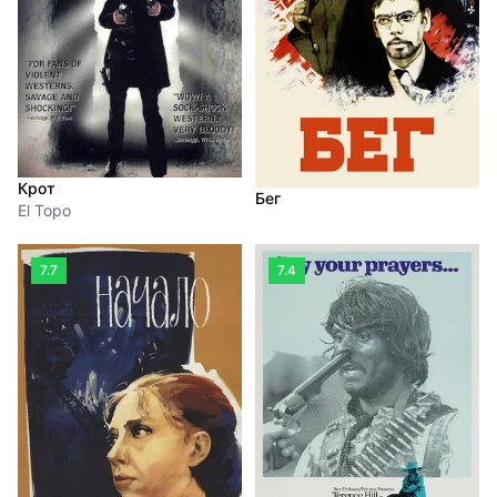
Крот
Бег
El Topo
7.7
7.4