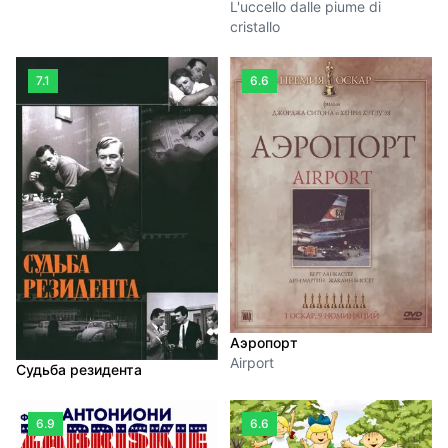
L'uccello dalle piume di
cristallo
7.1
6.6
Аэропорт
Airport
Судьба резидента
6.9
6.6