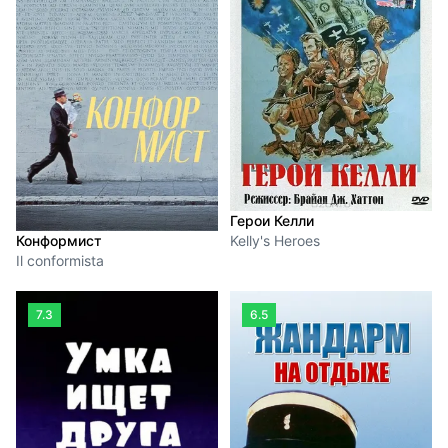
Герои Келли
Конформист
Kelly's Heroes
Il conformista
7.3
6.5