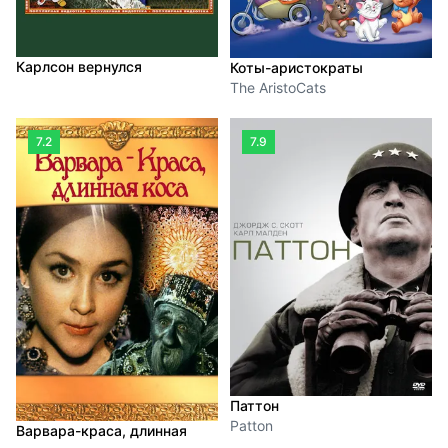
Карлсон вернулся
Коты-аристократы
The AristoCats
7.2
7.9
Паттон
Patton
Варвара-краса, длинная