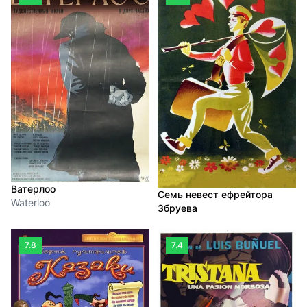
Ватерлоо
Семь невест ефрейтора
Waterloo
Збруева
7.8
7.4