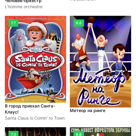
Человек-оркестр
L'homme orchestre
7.7
6.6
В город приехал Санта-
Метеор на ринге
Клаус!
Santa Claus Is Comin' to Town
7.3
6.8