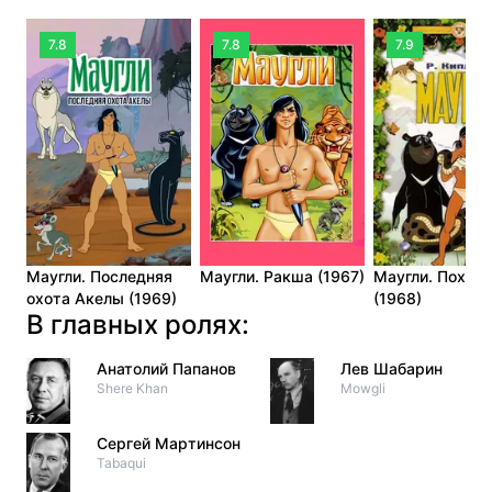
7.8
7.8
7.9
Маугли. Последняя
Маугли. Ракша (1967)
Маугли. Похищ
охота Акелы (1969)
(1968)
В главных ролях:
Анатолий Папанов
Лев Шабарин
Shere Khan
Mowgli
Сергей Мартинсон
Tabaqui