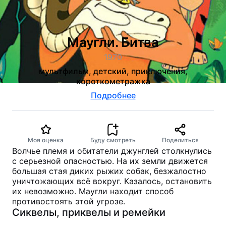
Маугли. Битва
1970
мультфильм, детский, приключения,
короткометражка
Подробнее
Моя оценка
Буду смотреть
Поделиться
Волчье племя и обитатели джунглей столкнулись
с серьезной опасностью. На их земли движется
большая стая диких рыжих собак, безжалостно
уничтожающих всё вокруг. Казалось, остановить
их невозможно. Маугли находит способ
противостоять этой угрозе.
Сиквелы, приквелы и ремейки