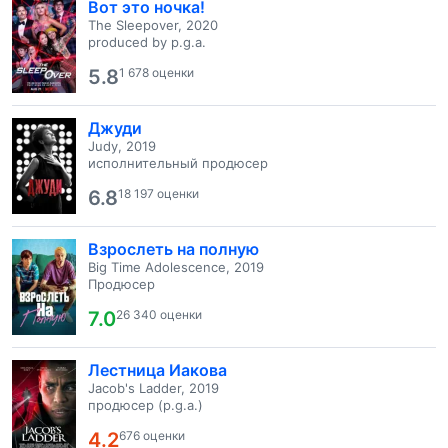
Вот это ночка!
The Sleepover, 2020
produced by p.g.a.
5.8
1 678 оценки
Джуди
Judy, 2019
исполнительный продюсер
6.8
18 197 оценки
Взрослеть на полную
Big Time Adolescence, 2019
Продюсер
7.0
26 340 оценки
Лестница Иакова
Jacob's Ladder, 2019
продюсер (p.g.a.)
4.2
676 оценки