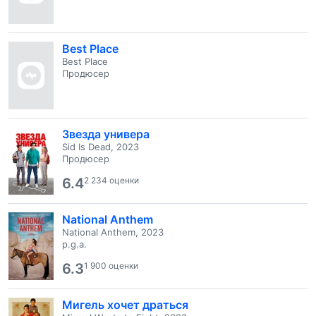
Best Place
Best Place
Продюсер
Звезда универа
Sid Is Dead, 2023
Продюсер
6.4
2 234 оценки
National Anthem
National Anthem, 2023
p.g.a.
6.3
1 900 оценки
Мигель хочет драться