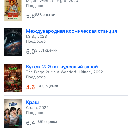
Miguel Wants to Fight, 2023
Продюсер
5.8
533 оценки
Международная космическая станция
I.S.S., 2023
Продюсер
5.0
3 551 оценки
Кутёж 2: Этот чудесный запой
The Binge 2: It's A Wonderful Binge, 2022
Продюсер
4.6
1 300 оценки
Краш
Crush, 2022
Продюсер
6.4
1 861 оценки