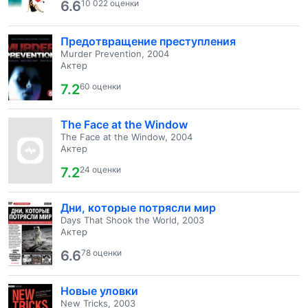
6.6
10 022 оценки
Предотвращение преступления
Murder Prevention, 2004
Актер
7.2
60 оценки
The Face at the Window
The Face at the Window, 2004
Актер
7.2
24 оценки
Дни, которые потрясли мир
Days That Shook the World, 2003
Актер
6.6
78 оценки
Новые уловки
New Tricks, 2003