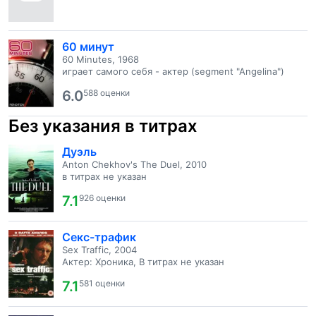
60 минут
60 Minutes, 1968
играет самого себя - актер (segment "Angelina")
6.0
588 оценки
Без указания в титрах
Дуэль
Anton Chekhov's The Duel, 2010
в титрах не указан
7.1
926 оценки
Секс-трафик
Sex Traffic, 2004
Актер: Хроника, В титрах не указан
7.1
581 оценки