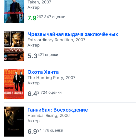
Taken, 2007
Актер
7.9
267 347 оценки
Чрезвычайная выдача заключённых
Extraordinary Rendition, 2007
Актер
5.3
421 оценки
Охота Ханта
The Hunting Party, 2007
Актер
6.4
3 724 оценки
Ганнибал: Восхождение
Hannibal Rising, 2006
Актер
6.9
94 176 оценки