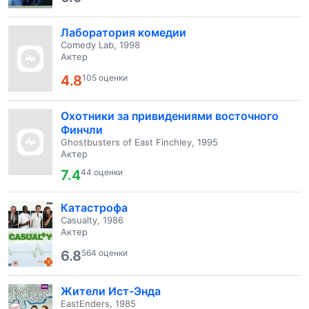
Лаборатория комедии
Comedy Lab, 1998
Актер
4.8
105 оценки
Охотники за привидениями восточного
Финчли
Ghostbusters of East Finchley, 1995
Актер
7.4
44 оценки
Катастрофа
Casualty, 1986
Актер
6.8
564 оценки
Жители Ист-Энда
EastEnders, 1985