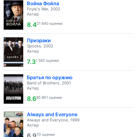
Война Фойла
Foyle's War, 2002
Актер
8.4
21 640 оценки
Призраки
Spooks, 2002
Актер
7.3
1 562 оценки
Братья по оружию
Band of Brothers, 2001
Актер
8.6
85 901 оценки
Always and Everyone
Always and Everyone, 1999
Актер
6.9
70 оценки