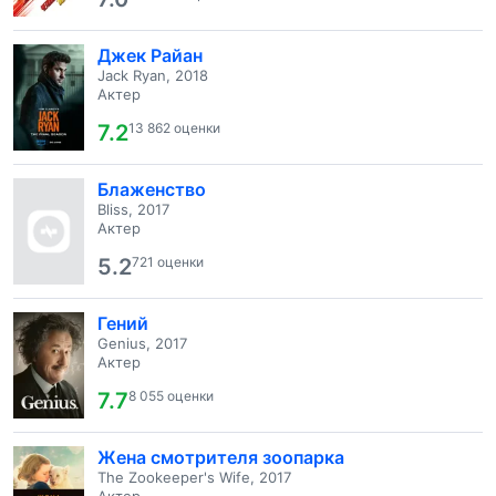
Джек Райан
Jack Ryan, 2018
Актер
7.2
13 862 оценки
Блаженство
Bliss, 2017
Актер
5.2
721 оценки
Гений
Genius, 2017
Актер
7.7
8 055 оценки
Жена смотрителя зоопарка
The Zookeeper's Wife, 2017