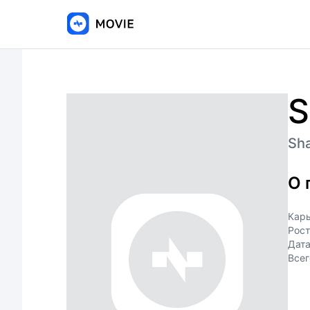
S
Sha
О 
Кар
Рост
Дат
Всег