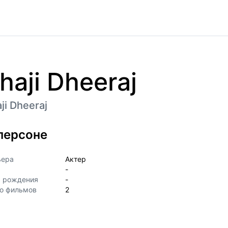
haji Dheeraj
ji Dheeraj
персоне
ьера
Актер
-
а рождения
-
о фильмов
2