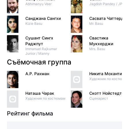
Abhimanyu Veer
Jagdish Pandey / JP
Санджана Сангхи
Сасвата Чаттердж
Kizie Basu
Mr. Basu
Сушант Сингх
Свастика
Раджпут
Мукхерджи
Immanuel Rajkumar
Mrs. Basu
Junior / Manny
Съёмочная группа
А.Р. Рахман
Никита Моханти
Художник по костюма
Наташа Чарак
Скотт Нойстедтер
Художник по костюмам
Сценарист
Рейтинг фильма