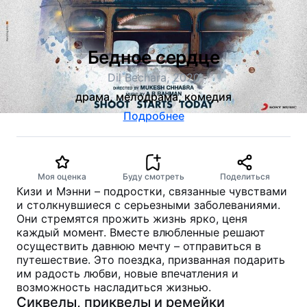
Бедное сердце
Dil Bechara, 2020
драма, мелодрама, комедия
Подробнее
Моя оценка
Буду смотреть
Поделиться
Кизи и Мэнни – подростки, связанные чувствами
и столкнувшиеся с серьезными заболеваниями.
Они стремятся прожить жизнь ярко, ценя
каждый момент. Вместе влюбленные решают
осуществить давнюю мечту – отправиться в
путешествие. Это поездка, призванная подарить
им радость любви, новые впечатления и
возможность насладиться жизнью.
Сиквелы, приквелы и ремейки