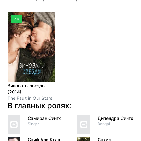
7.6
Виноваты звезды
(2014)
The Fault in Our Stars
В главных ролях:
Самиран Сингх
Дипендра Сингх
Singer
Bengali
Саиф Али Кхан
Сахил