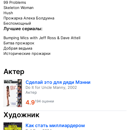
99 Problems
Skeleton Woman
Hush
Прожарка Алека Болдуина
Беспомощный
Лучшие сериалы:
Bumping Mics with Jeff Ross & Dave Attell
Битва прожарок
Добрая ведьма
Исторические прожарки
Актер
Сделай это для дяди Мэнни
Do It for Uncle Manny, 2002
Актер
4.9
194 оценки
Художник
Как стать миллиардером