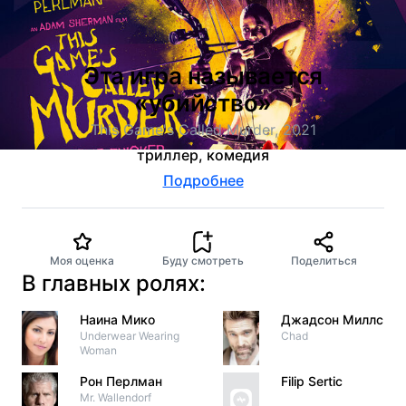
Эта игра называется
«убийство»
This Game's Called Murder, 2021
триллер, комедия
Подробнее
Моя оценка
Буду смотреть
Поделиться
В главных ролях:
Наина Мико
Джадсон Миллс
Underwear Wearing
Chad
Woman
Рон Перлман
Filip Sertic
Mr. Wallendorf