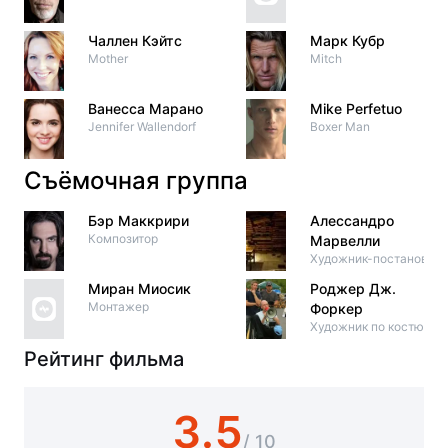
Чаллен Кэйтс
Марк Кубр
Mother
Mitch
Ванесса Марано
Mike Perfetuo
Jennifer Wallendorf
Boxer Man
Съёмочная группа
Бэр Маккрири
Алессандро
Композитор
Марвелли
Художник-постановщи
Миран Миосик
Роджер Дж.
Монтажер
Форкер
Художник по костюма
Рейтинг фильма
3.5
/ 10