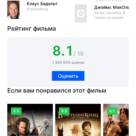
Клаус Бадельт
Джеймс МакОли
Композитор
Актер: Хроника, В
титрах не указан
Рейтинг фильма
8.1
/ 10
1 300 000 оценок
Оценить
Если вам понравился этот фильм
9.0
8.8
6.5