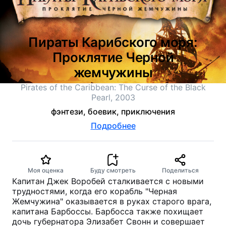
Пираты Карибского моря:
Проклятие Черной
жемчужины
Pirates of the Caribbean: The Curse of the Black
Pearl, 2003
фэнтези, боевик, приключения
Подробнее
Моя оценка
Буду смотреть
Поделиться
Капитан Джек Воробей сталкивается с новыми
трудностями, когда его корабль "Черная
Жемчужина" оказывается в руках старого врага,
капитана Барбоссы. Барбосса также похищает
дочь губернатора Элизабет Свонн и совершает