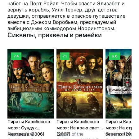
набег на Порт Ройал. Чтобы спасти Элизабет и
вернуть корабль, Уилл Тернер, друг детства
девушки, отправляется в опасное путешествие
вместе с Джеком Воробьем, преследуемый
амбициозным коммодором Норрингтоном.
Сиквелы, приквелы и ремейки
7.4
7.1
6.6
Пираты Карибского
Пираты Карибского
Пираты Карибс
моря: Сундук
моря: На краю света
моря: На стра
мертвеца (2006)
Pirates of the
(2007)
Pirates of the
берегах (2011)
Pirates of the