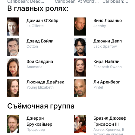
Caribbean: Dead
Caribbean: At World's
Caribbean: On
В главных ролях:
Man's Chest
End
Stranger Tides
Дэмиан О’Хейр
Винс Лозаньо
Lt. Gillette
Jacoby
Дэвид Бэйли
Джонни Депп
Cotton
Jack Sparrow
Зои Салдана
Кира Найтли
Anamaria
Elizabeth Swann
Люсинда Драйзек
Ли Аренберг
Young Elizabeth
Pintel
Съёмочная группа
Джерри
Бразил Джозеф
Брукхаймер
Грисаффи III
Продюсер
Актер: Хроника, В
титрах не указан