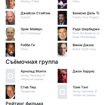
Mickey O'Neil
Himy
Джейсон Стэйтем
Бенисио Дель Торо
Turkish
Franky Four Fingers
Эрик Мейерс
Раде Шербеджия
Avi's Colleague
Boris the Blade (в титрах
Rade Sherbedgia)
Робби Ги
Винни Джонс
Vinny
Bullet-Tooth Tony
Съёмочная группа
Арнольд Монти
Джон Харрис
Актер: Хроника, В
титрах не указан
Стив Тиш
Тони Тэнг
Продюсер
Актер: Хроника, В
титрах не указан
Рейтинг фильма