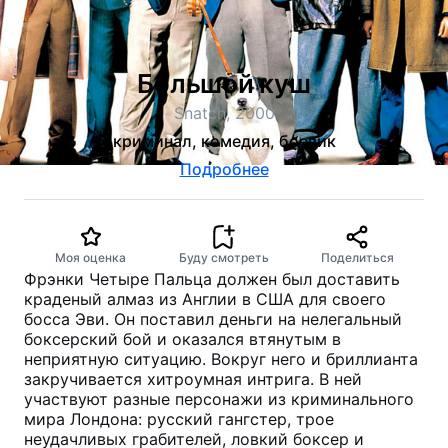
Большой куш
Snatch, 2000
криминал, комедия, боевик
Подробнее
Моя оценка
Буду смотреть
Поделиться
Фрэнки Четыре Пальца должен был доставить
краденый алмаз из Англии в США для своего
босса Эви. Он поставил деньги на нелегальный
боксерский бой и оказался втянутым в
неприятную ситуацию. Вокруг него и бриллианта
закручивается хитроумная интрига. В ней
участвуют разные персонажи из криминального
мира Лондона: русский гангстер, трое
неудачливых грабителей, ловкий боксер и