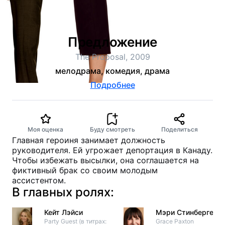
Предложение
The Proposal, 2009
мелодрама, комедия, драма
Подробнее
Моя оценка
Буду смотреть
Поделиться
Главная героиня занимает должность
руководителя. Ей угрожает депортация в Канаду.
Чтобы избежать высылки, она соглашается на
фиктивный брак со своим молодым
ассистентом.
В главных ролях:
Кейт Лэйси
Мэри Стинберген
Party Guest (в титрах:
Grace Paxton