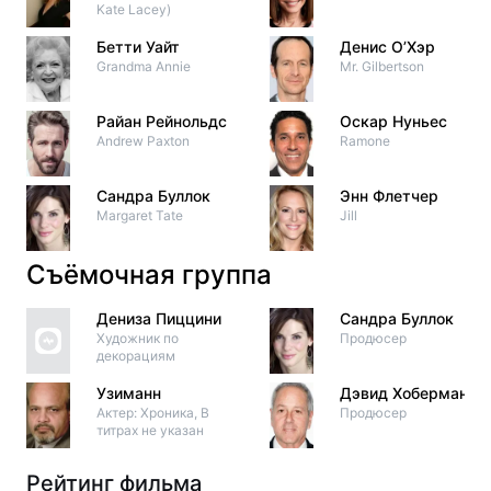
Kate Lacey)
Бетти Уайт
Денис О’Хэр
Grandma Annie
Mr. Gilbertson
Райан Рейнольдс
Оскар Нуньес
Andrew Paxton
Ramone
Сандра Буллок
Энн Флетчер
Margaret Tate
Jill
Съёмочная группа
Дениза Пиццини
Сандра Буллок
Художник по
Продюсер
декорациям
Узиманн
Дэвид Хоберман
Актер: Хроника, В
Продюсер
титрах не указан
Рейтинг фильма