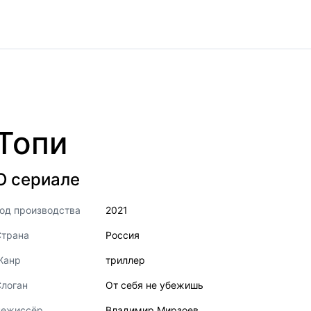
Топи
О сериале
од производства
2021
Страна
Россия
Жанр
триллер
логан
От себя не убежишь
Режиссёр
Владимир Мирзоев