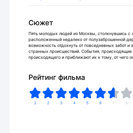
Сюжет
Пять молодых людей из Москвы, столкнувшись с 
расположенный недалеко от полузаброшенной дере
возможность отдохнуть от повседневных забот и
странных происшествий. События, происходящие в
происходящего и приближают их к тому, от чего о
Рейтинг фильма
1
2
3
4
5
6
7
8