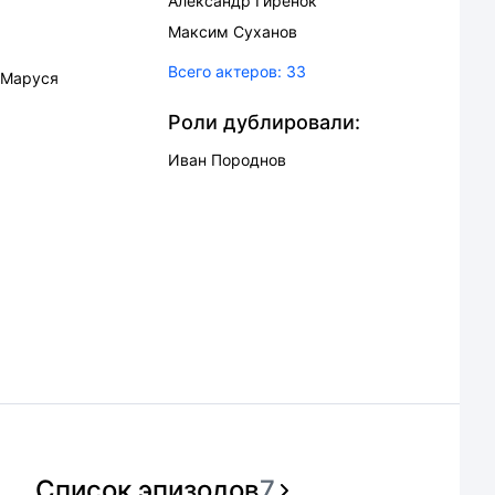
Александр Гиренок
Максим Суханов
Всего актеров:
33
Маруся
Роли дублировали:
Иван Породнов
Список эпизодов
7