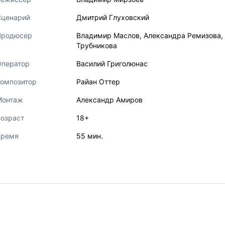
Сценарий
Дмитрий Глуховский
Продюсер
Владимир Маслов
,
Александра Ремизова
,
Трубникова
Оператор
Василий Григолюнас
Композитор
Райан Оттер
Монтаж
Александр Амиров
озраст
18+
Время
55 мин.