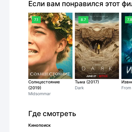
Если вам понравился этот ф
7.1
8.7
7.
Солнцестояние
Тьма (2017)
Извн
(2019)
Dark
From
Midsommar
Где смотреть
Кинопоиск