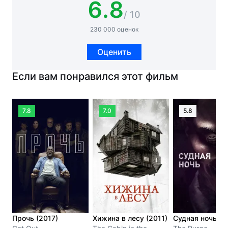
6.8
/ 10
230 000 оценок
Оценить
Если вам понравился этот фильм
7.8
7.0
5.8
Прочь (2017)
Хижина в лесу (2011)
Судная ночь (2