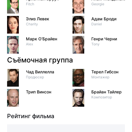
Fitch
Georgie
Элиз Левек
Адам Броди
Charity
Daniel
Марк О’Брайен
Генри Черни
Alex
Tony
Съёмочная группа
Чад Виллелла
Терел Гибсон
Продюсер
Монтажер
Трип Винсон
Брайан Тайлер
Композитор
Рейтинг фильма