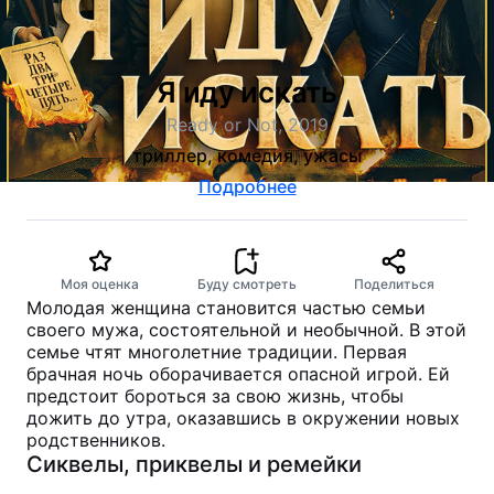
Я иду искать
Ready or Not, 2019
триллер, комедия, ужасы
Подробнее
Моя оценка
Буду смотреть
Поделиться
Молодая женщина становится частью семьи
своего мужа, состоятельной и необычной. В этой
семье чтят многолетние традиции. Первая
брачная ночь оборачивается опасной игрой. Ей
предстоит бороться за свою жизнь, чтобы
дожить до утра, оказавшись в окружении новых
родственников.
Сиквелы, приквелы и ремейки