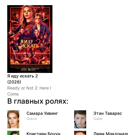
Я иду искать 2
(2026)
Ready or Not 2: Here I
Come
В главных ролях:
Самара Уивинг
Этан Таварес
Grace
Gabe
Кристиан Бруун
Лиам Макдональд