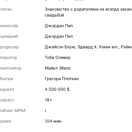
логан
Знакомство с родителями не всегда зака
свадьбой
Режиссёр
Джордан Пил
Сценарий
Джордан Пил
Продюсер
Джейсон Блум
,
Эдвард Х. Хэмм мл.
,
Рэйм
Оператор
Тоби Оливер
Композитор
Майкл Эбелс
Монтаж
Грегори Плоткин
Бюджет
4 500 000 $
озраст
18+
ейтинг MPAA
r
Время
104 мин.