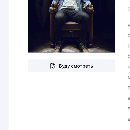
С
Буду смотреть
В
Р