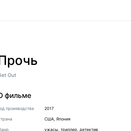
Прочь
Get Out
О фильме
од производства
2017
Страна
США
,
Япония
Жанр
ужасы
,
триллер
,
детектив