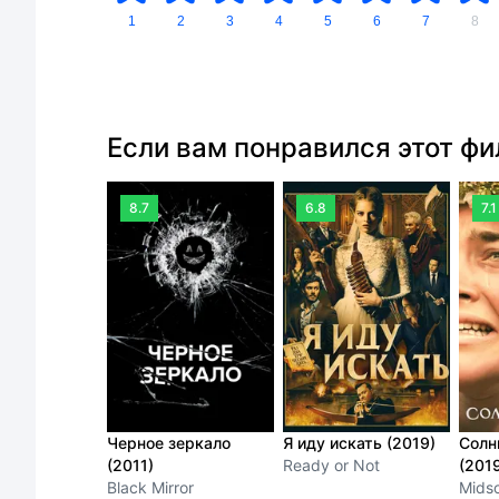
1
2
3
4
5
6
7
8
Если вам понравился этот ф
8.7
6.8
7.1
Черное зеркало
Я иду искать (2019)
Солн
(2011)
Ready or Not
(201
Black Mirror
Mids