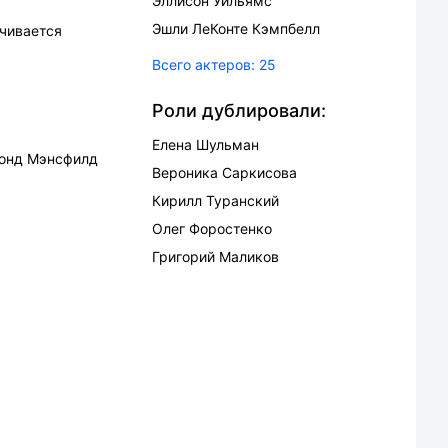
Эллисон Уильямс
Эшли ЛеКонте Кэмпбелл
нчивается
Всего актеров:
25
Роли дублировали:
Елена Шульман
онд Мэнсфилд
Вероника Саркисова
Кирилл Туранский
Олег Форостенко
Григорий Маликов