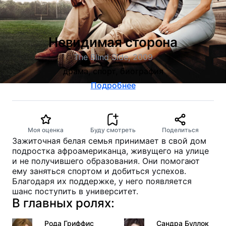
Невидимая сторона
The Blind Side, 2009
драма, спорт, биография
Подробнее
Моя оценка
Буду смотреть
Поделиться
Зажиточная белая семья принимает в свой дом
подростка афроамериканца, живущего на улице
и не получившего образования. Они помогают
ему заняться спортом и добиться успехов.
Благодаря их поддержке, у него появляется
шанс поступить в университет.
В главных ролях:
Рода Гриффис
Сандра Буллок