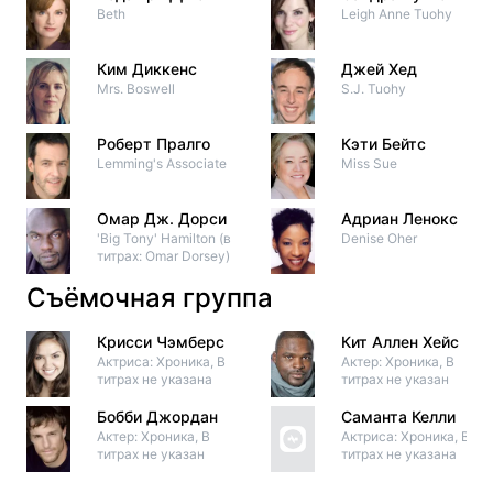
Beth
Leigh Anne Tuohy
Ким Диккенс
Джей Хед
Mrs. Boswell
S.J. Tuohy
Роберт Пралго
Кэти Бейтс
Lemming's Associate
Miss Sue
Омар Дж. Дорси
Адриан Ленокс
'Big Tony' Hamilton (в
Denise Oher
титрах: Omar Dorsey)
Съёмочная группа
Крисси Чэмберс
Кит Аллен Хейс
Актриса: Хроника, В
Актер: Хроника, В
титрах не указана
титрах не указан
Бобби Джордан
Саманта Келли
Актер: Хроника, В
Актриса: Хроника, В
титрах не указан
титрах не указана